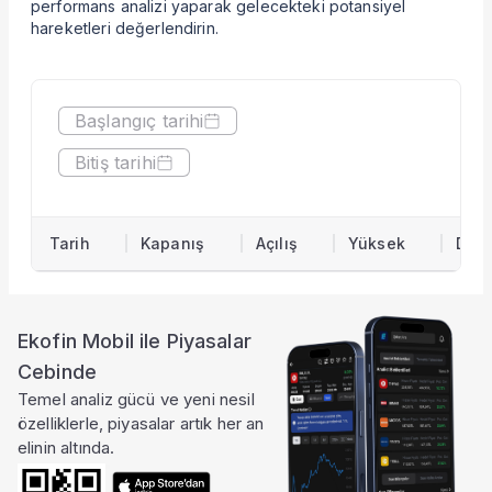
performans analizi yaparak gelecekteki potansiyel
Hisseyi Taşıyan Fonlar
hareketleri değerlendirin.
Hisse Fon Portföy Dağılımı
Hisse Analizi
Hesaplamalar
Başlangıç tarihi
Bilançolar
Gelir Tablosu
Bitiş tarihi
Nakit Akım Tablosu
Şirket Değerleme
KAP Haberleri
Tarih
Kapanış
Açılış
Yüksek
Düş
Faaliyet Raporları
Yeni İş İlişkileri
Tarihsel Veriler
Sektör Analizi
Ekofin Mobil ile Piyasalar
Sermaye Artırımları
Cebinde
Temettüler
Temel analiz gücü ve yeni nesil
Fiyat Endeks Değişimi
özelliklerle, piyasalar artık her an
Grafik
elinin altında.
Karşılaştır