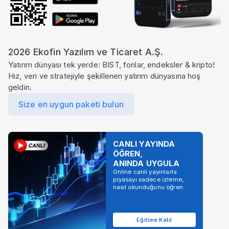
Şirket Profili
2026 Ekofin Yazılım ve Ticaret A.Ş.
Yatırım dünyası tek yerde: BIST, fonlar, endeksler & kripto!
Hız, veri ve stratejiyle şekillenen yatırım dünyasına hoş
geldin.
Size en uygun paketi bulun
CANLI YAYINDA
ÖĞREN,
ANINDA UYGULA
Online canlı yayınlarla
piyasayı sadece izleme,
nasıl okunduğunu öğren.
Eğitime Katıl