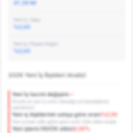
Şirket Profili
47,38 Mr
Yeni İş / Satış
%0,00
Yeni İş / Piyasa Değeri
%0,00
2026
Yeni İş İlişkileri Analizi
Yeni İş hacmi değişimi
—
Önceki yıl yeni iş verisi olmadığı için karşılaştırma
yapılamıyor.
Yeni iş ilişkilerinin satışa göre oranı
%0,00
Yeni iş tutarı yıllık gelire göre sınırlı. Gelir etkisi düşük.
Yeni işlerin FAVÖK etkisi
0,00%