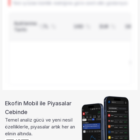
Yeni iş tutarı kârlılık metriğine göre sınırlı etki gösteriyor.
Açıklanma
TL
USD
EUR
GBP
Tarihi
Sonu
Ekofin Mobil ile Piyasalar
Ayrıcalıklı özellik
Cebinde
Bu özellik Pro pakette
Temel analiz gücü ve yeni nesil
özelliklerle, piyasalar artık her an
Şirketlerin yeni iş ilişkilerini, hacim
elinin altında.
etkisini ve AI destekli analizleri görmek