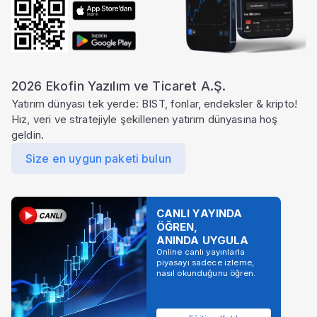
için Pro paketine geçin.
Yeni iş ilişkilerini
Yıllık satış, piyasa
para birimi ve
değeri ve gelir
oran bazında
etkisini özet
2026 Ekofin Yazılım ve Ticaret A.Ş.
tablo halinde
kartlarla takip
Yatırım dünyası tek yerde: BIST, fonlar, endeksler & kripto!
inceleyin.
edin.
Hız, veri ve stratejiyle şekillenen yatırım dünyasına hoş
geldin.
çok daha fazlası
Ekofin
'de
Size en uygun paketi bulun
Paketi Yükselt
CANLI YAYINDA
ÖĞREN,
ANINDA UYGULA
Online canlı yayınlarla
piyasayı sadece izleme,
nasıl okunduğunu öğren.