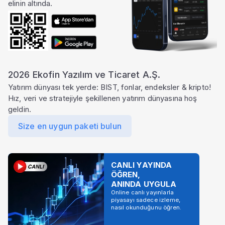
elinin altında.
2026 Ekofin Yazılım ve Ticaret A.Ş.
Yatırım dünyası tek yerde: BIST, fonlar, endeksler & kripto!
Hız, veri ve stratejiyle şekillenen yatırım dünyasına hoş
geldin.
Size en uygun paketi bulun
CANLI YAYINDA
ÖĞREN,
ANINDA UYGULA
Online canlı yayınlarla
piyasayı sadece izleme,
nasıl okunduğunu öğren.