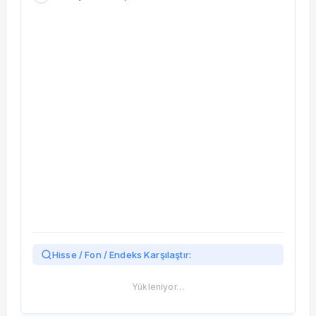
Taşınan Fonlar
Fiyat Endeks Değişimi
Hisse / Fon / Endeks Karşılaştır:
Yükleniyor…