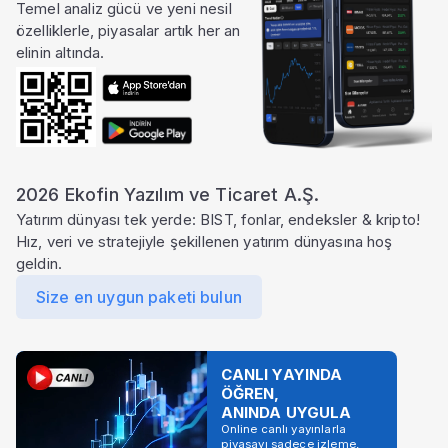
Temel analiz gücü ve yeni nesil
özelliklerle, piyasalar artık her an
elinin altında.
2026 Ekofin Yazılım ve Ticaret A.Ş.
Yatırım dünyası tek yerde: BIST, fonlar, endeksler & kripto!
Hız, veri ve stratejiyle şekillenen yatırım dünyasına hoş
geldin.
Size en uygun paketi bulun
CANLI YAYINDA
ÖĞREN,
ANINDA UYGULA
Online canlı yayınlarla
piyasayı sadece izleme,