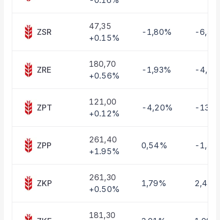
-0.16%
Taşınan Fonlar
Fiyat Endeks Değişimi
47,35
ZSR
-1,80%
-6,53
+0.15%
180,70
ZRE
-1,93%
-4,4
+0.56%
121,00
ZPT
-4,20%
-13,6
+0.12%
261,40
ZPP
0,54%
-1,5
+1.95%
261,30
ZKP
1,79%
2,43%
+0.50%
181,30