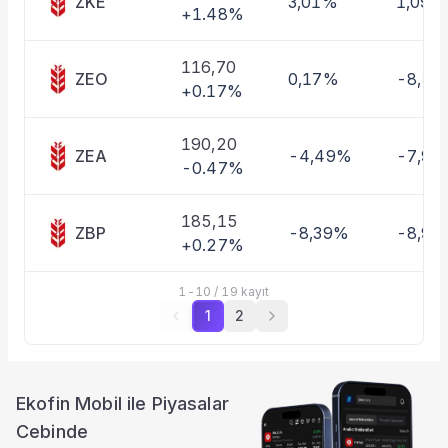
ZKE
3,01%
1,09%
+1.48%
116,70
ZEO
0,17%
-8,5
+0.17%
190,20
ZEA
-4,49%
-7,9
-0.47%
185,15
ZBP
-8,39%
-8,9
+0.27%
1
-
10
/
19
kayıt
1
2
Ekofin Mobil ile Piyasalar
Cebinde