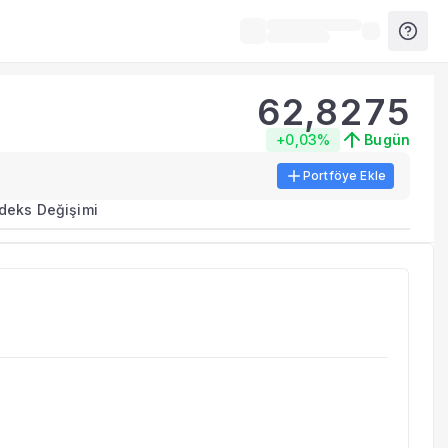
62,8275
+0,03%
Bugün
Portföye Ekle
ma metrikleri listelenir.
ndeks Değişimi
erinde birleştirilir.
yla benzer fonları inceleyebilirsiniz.