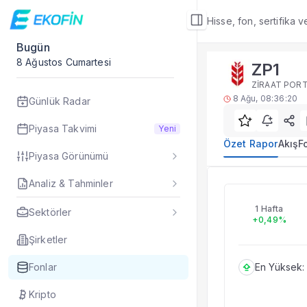
Hisse, fon, sertifika 
Bugün
Fon Detay
8 Ağustos Cumartesi
ZP1
Özet Rapor
ZİRAAT PORT
ZP1 yatırım fonu öze
8 Ağu, 08:36:20
Günlük Radar
Sık Sorulan Sorul
ZP1 fonu özet rapo
Piyasa Takvimi
Yeni
TEFAS ZP1 fonu içi
Özet Rapor
Akış
F
Piyasa Görünümü
Fon verileri hangi 
Fon fiyat, getiri ve
Analiz & Tahminler
ZP1
ZP1 fonunu diğer fo
Evet. Fon detay mod
1 Hafta
Sektörler
+0,49%
Fon Detay
— İlgili
Özet Rapor
Şirketler
Akış
Fonlar
En Yüksek:
Fon Portföyü
Rakip Analizi
Kripto
Fon İstatistikleri