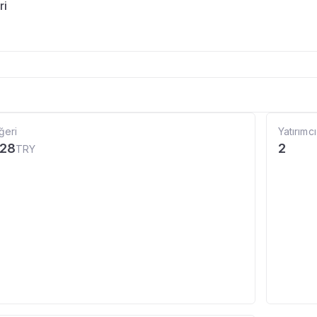
ri
ğeri
Yatırımcı
,28
2
TRY