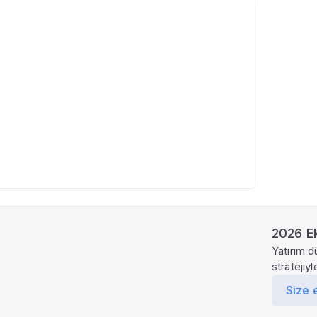
2026 Ek
Yatırım d
stratejiy
Size 