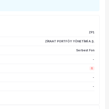
ZP1
ZİRAAT PORTFÖY YÖNETİMİ A.Ş.
Serbest Fon
-
6
-
-