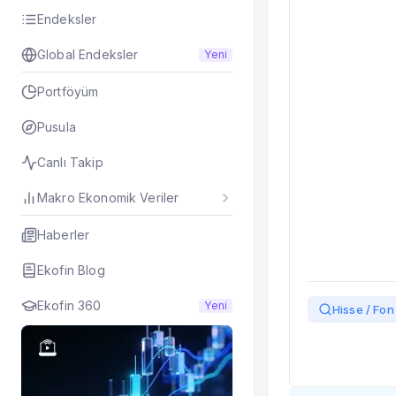
Taşınan Fonlar
Endeksler
Fiyat Endeks Değiş
Global Endeksler
Yeni
Portföyüm
Pusula
Canlı Takip
Makro Ekonomik Veriler
Haberler
Ekofin Blog
Ekofin 360
Yeni
Hisse / Fon 