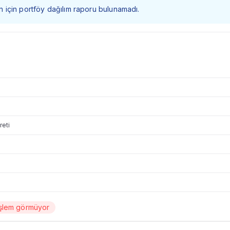
 fon için portföy dağılım raporu bulunamadı.
reti
işlem görmüyor