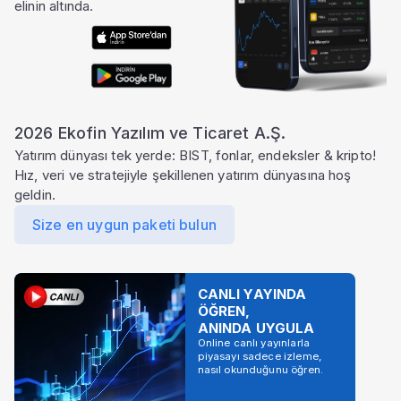
elinin altında.
2026 Ekofin Yazılım ve Ticaret A.Ş.
Yatırım dünyası tek yerde: BIST, fonlar, endeksler & kripto!
Hız, veri ve stratejiyle şekillenen yatırım dünyasına hoş
geldin.
Size en uygun paketi bulun
CANLI YAYINDA
ÖĞREN,
ANINDA UYGULA
Online canlı yayınlarla
piyasayı sadece izleme,
nasıl okunduğunu öğren.