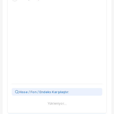
Taşınan Fonlar
Fiyat Endeks Değişimi
Hisse / Fon / Endeks Karşılaştır:
Yükleniyor…