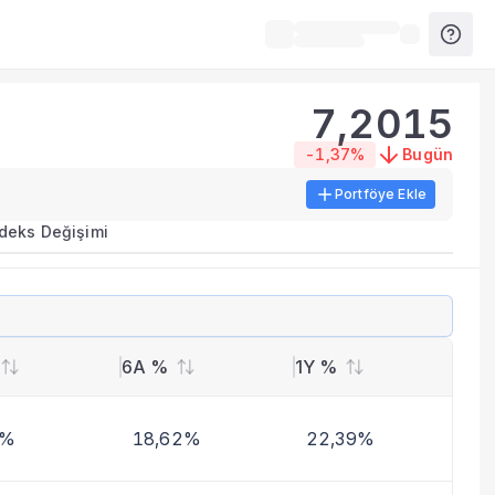
7,2015
-1,37%
Bugün
Portföye Ekle
ırma metrikleri listelenir.
ndeks Değişimi
erinde birleştirilir.
yla benzer fonları inceleyebilirsiniz.
6A %
1Y %
4%
18,62%
22,39%