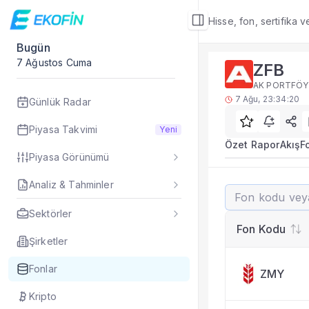
Hisse, fon, sertifika 
Bugün
Fon Detay
7 Ağustos Cuma
ZFB
Rakip Analizi
AK PORTFÖY 
ZFB benzer kategori
7 Ağu, 23:34:20
Günlük Radar
Sık Sorulan Sorul
ZFB fonu rakip ana
Piyasa Takvimi
Yeni
TEFAS ZFB fonu için
Özet Rapor
Akış
F
Piyasa Görünümü
Fon verileri hangi 
Fon fiyat, getiri ve
Analiz & Tahminler
ZFB
ZFB fonunu diğer fo
Evet. Fon detay mod
Sektörler
Fon Detay
— İlgili
Fon Kodu
Özet Rapor
Şirketler
Akış
Fonlar
ZMY
Fon Portföyü
Rakip Analizi
Kripto
Fon İstatistikleri