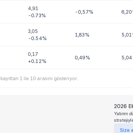
4,91
-0,57%
6,2
-0.73%
3,05
1,83%
5,0
-0.54%
0,17
0,49%
5,0
+0.12%
ayıttan 1 ile 10 arasını gösteriyor.
2026 Ek
Yatırım d
stratejiy
Size 