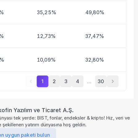
0%
35,25%
49,80%
1%
12,73%
37,47%
4%
10,09%
32,80%
1
2
3
4
…
30
ofin Yazılım ve Ticaret A.Ş.
ünyası tek yerde: BIST, fonlar, endeksler & kripto! Hız, veri ve
le şekillenen yatırım dünyasına hoş geldin.
en uygun paketi bulun