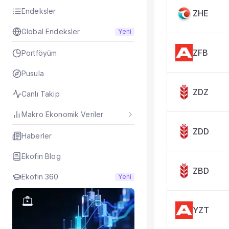
Taşınan Fonlar
Endeksler
ZHE
Fiyat Endeks Değiş
Global Endeksler
Yeni
ZFB
Portföyüm
Pusula
ZDZ
Canlı Takip
Makro Ekonomik Veriler
ZDD
Haberler
Ekofin Blog
ZBD
Ekofin 360
Yeni
YZT