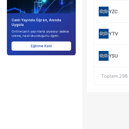
YZC
Canlı Yayında Öğren, Anında
Uygula
Online canlı yayınlarla piyasayı sadece
YTV
izleme, nasıl okunduğunu öğren.
Eğitime Katıl
YSU
Toplam 298 k