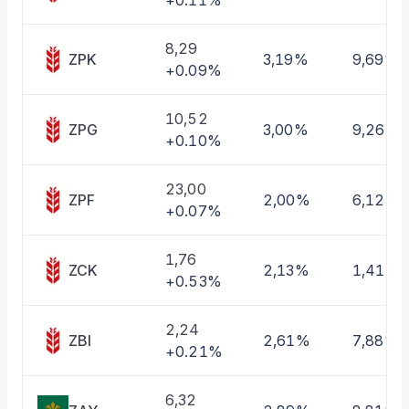
+0.11%
Taşınan Fonlar
Fiyat Endeks Değişimi
8,29
ZPK
3,19%
9,69%
+0.09%
10,52
ZPG
3,00%
9,26%
+0.10%
23,00
ZPF
2,00%
6,12%
+0.07%
1,76
ZCK
2,13%
1,41%
+0.53%
2,24
ZBI
2,61%
7,88%
+0.21%
6,32