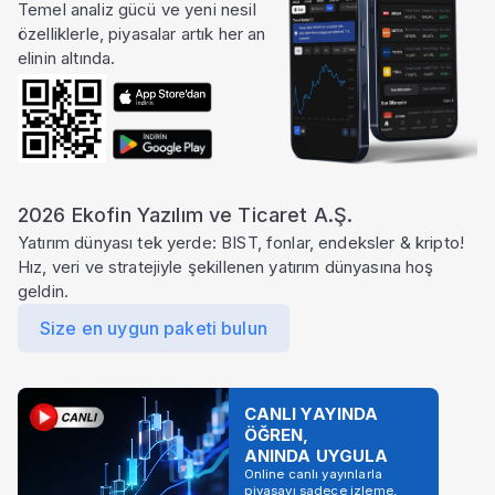
Temel analiz gücü ve yeni nesil
özelliklerle, piyasalar artık her an
elinin altında.
2026 Ekofin Yazılım ve Ticaret A.Ş.
Yatırım dünyası tek yerde: BIST, fonlar, endeksler & kripto!
Hız, veri ve stratejiyle şekillenen yatırım dünyasına hoş
geldin.
Size en uygun paketi bulun
CANLI YAYINDA
ÖĞREN,
ANINDA UYGULA
Online canlı yayınlarla
piyasayı sadece izleme,