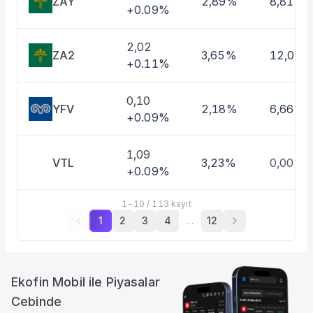
ZAY
2,89%
8,81%
+0.09%
2,02
ZA2
3,65%
12,09%
+0.11%
0,10
YFV
2,18%
6,66%
+0.09%
1,09
VTL
3,23%
0,00%
+0.09%
1
-
10
/
113
kayıt
1
2
3
4
…
12
Ekofin Mobil ile Piyasalar
Cebinde