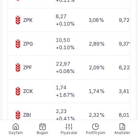
+0.11%
8,27
ZPK
3,08%
9,72%
+0.10%
10,50
ZPG
2,89%
9,37%
+0.10%
22,97
ZPF
2,09%
6,22%
+0.08%
1,74
ZCK
1,74%
3,41%
+1.67%
2,23
ZBI
2,32%
8,01%
+0.41%
Sayfam
Bugün
Piyasalar
Portföyüm
Analizler
6,31