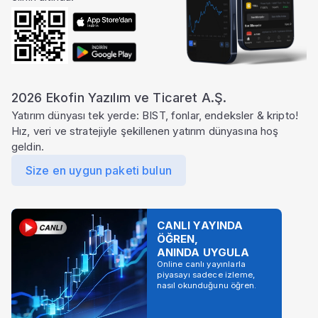
2026 Ekofin Yazılım ve Ticaret A.Ş.
Yatırım dünyası tek yerde: BIST, fonlar, endeksler & kripto!
Hız, veri ve stratejiyle şekillenen yatırım dünyasına hoş
geldin.
Size en uygun paketi bulun
CANLI YAYINDA
ÖĞREN,
ANINDA UYGULA
Online canlı yayınlarla
piyasayı sadece izleme,
nasıl okunduğunu öğren.