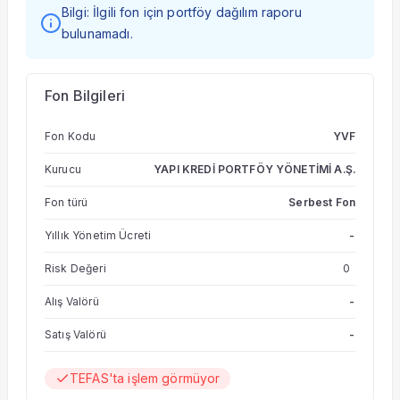
Bilgi: İlgili fon için portföy dağılım raporu
bulunamadı.
Fon Bilgileri
Fon Kodu
YVF
Kurucu
YAPI KREDİ PORTFÖY YÖNETİMİ A.Ş.
Fon türü
Serbest Fon
Yıllık Yönetim Ücreti
-
Risk Değeri
0
Alış Valörü
-
Satış Valörü
-
TEFAS'ta işlem görmüyor