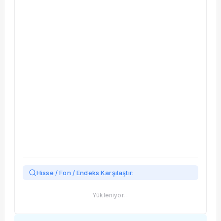
Taşınan Fonlar
Fiyat Endeks Değişimi
Hisse / Fon / Endeks Karşılaştır:
Yükleniyor…