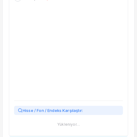
Taşınan Fonlar
Fiyat Endeks Değişimi
Hisse / Fon / Endeks Karşılaştır:
Yükleniyor…