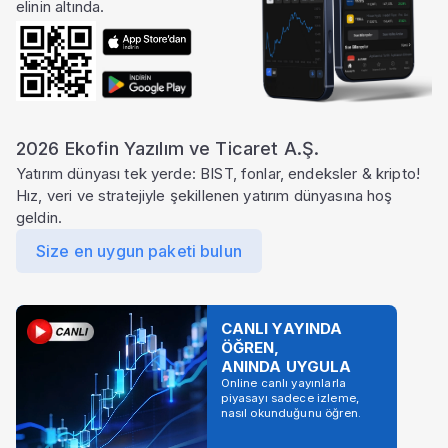
elinin altında.
2026 Ekofin Yazılım ve Ticaret A.Ş.
Yatırım dünyası tek yerde: BIST, fonlar, endeksler & kripto!
Hız, veri ve stratejiyle şekillenen yatırım dünyasına hoş
geldin.
Size en uygun paketi bulun
CANLI YAYINDA
ÖĞREN,
ANINDA UYGULA
Online canlı yayınlarla
piyasayı sadece izleme,
nasıl okunduğunu öğren.