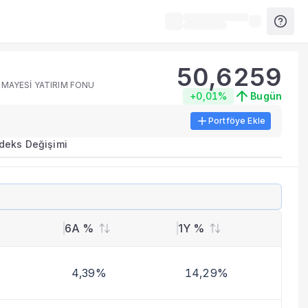
50,6259
RMAYESİ YATIRIM FONU
+0,01%
Bugün
Portföye Ekle
ırma metrikleri listelenir.
ndeks Değişimi
erinde birleştirilir.
yla benzer fonları inceleyebilirsiniz.
6A %
1Y %
4,39%
14,29%