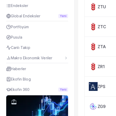
Taşınan Fonlar
Endeksler
ZTU
Fiyat Endeks Değiş
Global Endeksler
Yeni
ZTC
Portföyüm
Pusula
ZTA
Canlı Takip
Makro Ekonomik Veriler
ZR1
Haberler
Ekofin Blog
ZPS
Ekofin 360
Yeni
ZG9