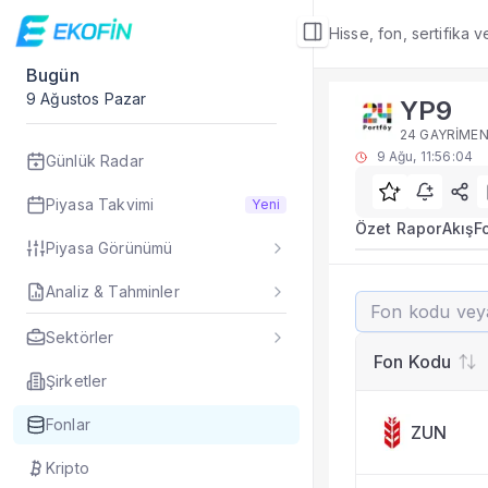
Hisse, fon, sertifika 
Bugün
Fon Detay
9 Ağustos Pazar
YP9
Rakip Analizi
24 GAYRİMEN
YP9 benzer kategori
9 Ağu, 11:56:04
Günlük Radar
Sık Sorulan Sorul
YP9 fonu rakip ana
Piyasa Takvimi
Yeni
TEFAS YP9 fonu için
Özet Rapor
Akış
F
Piyasa Görünümü
Fon verileri hangi 
Fon fiyat, getiri ve
Analiz & Tahminler
YP9
YP9 fonunu diğer fo
Evet. Fon detay mod
Sektörler
Fon Detay
— İlgili
Fon Kodu
Özet Rapor
Şirketler
Akış
Fonlar
ZUN
Fon Portföyü
Rakip Analizi
Kripto
Fon İstatistikleri