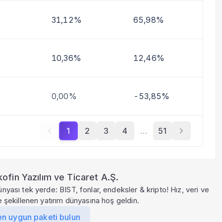
31,12%
65,98%
10,36%
12,46%
0,00%
-53,85%
1
2
3
4
…
51
ofin Yazılım ve Ticaret A.Ş.
ünyası tek yerde: BIST, fonlar, endeksler & kripto! Hız, veri ve
le şekillenen yatırım dünyasına hoş geldin.
en uygun paketi bulun