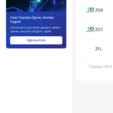
ZG8
Canlı Yayında Öğren, Anında
Uygula
Online canlı yayınlarla piyasayı sadece
ZG7
izleme, nasıl okunduğunu öğren.
Eğitime Katıl
ZFL
Toplam 504 k