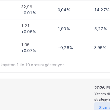
32,96
0,04%
14,27%
-0.01%
1,21
1,90%
5,27%
+0.06%
1,06
-0,26%
3,96%
+0.07%
ayıttan 1 ile 10 arasını gösteriyor.
2026 Ek
Yatırım d
stratejiy
Size 