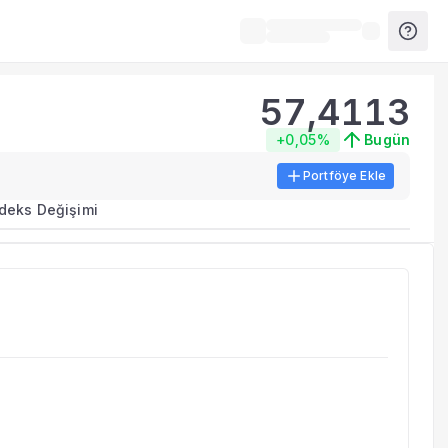
57,4113
+0,05%
Bugün
Portföye Ekle
ma metrikleri listelenir.
ndeks Değişimi
erinde birleştirilir.
yla benzer fonları inceleyebilirsiniz.