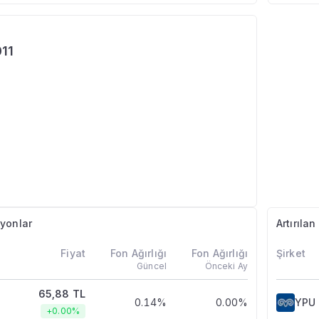
011
yonlar
Artırıla
Fiyat
Fon Ağırlığı
Fon Ağırlığı
Şirket
Güncel
Önceki Ay
65,88 TL
0.14%
0.00%
YPU
+0.00%