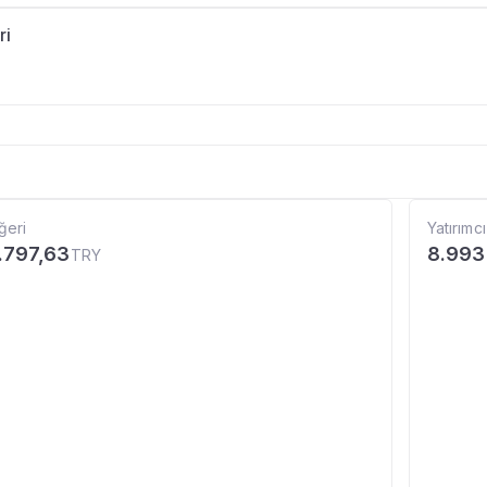
ri
ğeri
Yatırımcı
.797,63
8.993
TRY