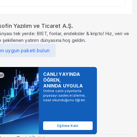
ofin Yazılım ve Ticaret A.Ş.
ünyası tek yerde: BIST, fonlar, endeksler & kripto! Hız, veri ve
le şekillenen yatırım dünyasına hoş geldin.
en uygun paketi bulun
CANLI YAYINDA
ÖĞREN,
ANINDA UYGULA
Online canlı yayınlarla
piyasayı sadece izleme,
nasıl okunduğunu öğren.
Eğitime Katıl