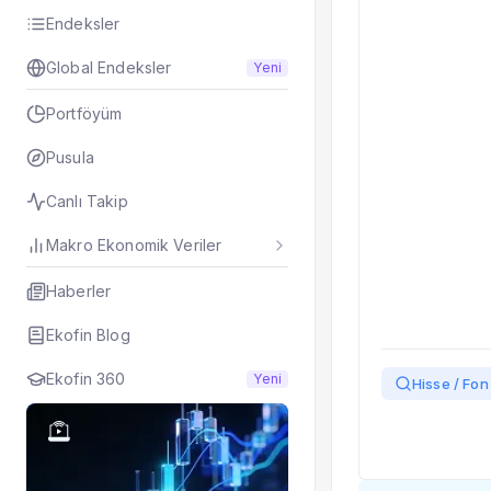
Taşınan Fonlar
Endeksler
Fiyat Endeks Değiş
Global Endeksler
Yeni
Portföyüm
Pusula
Canlı Takip
Makro Ekonomik Veriler
Haberler
Ekofin Blog
Ekofin 360
Yeni
Hisse / Fon 