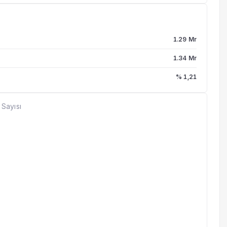
1.29 Mr
1.34 Mr
% 1,21
 Sayısı