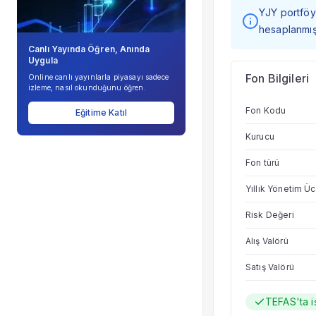
YJY portföy 
hesaplanmışt
Canlı Yayında Öğren, Anında
Uygula
Fon Bilgileri
Online canlı yayınlarla piyasayı sadece
izleme, nasıl okunduğunu öğren.
Fon Kodu
Eğitime Katıl
Kurucu
Fon türü
Yıllık Yönetim Üc
Risk Değeri
Alış Valörü
Satış Valörü
TEFAS'ta i