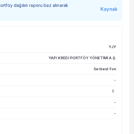
portföy dağılım raporu baz alınarak
Kaynak
YJY
YAPI KREDİ PORTFÖY YÖNETİMİ A.Ş.
Serbest Fon
-
0
-
-