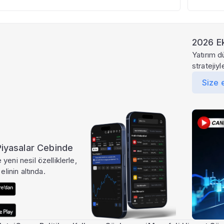
2026 Ek
Yatırım d
stratejiy
Size 
 Piyasalar Cebinde
yeni nesil özelliklerle,
elinin altında.