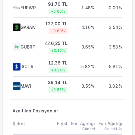
91,70 TL
EUPWR
1.48%
0.00%
+0.66%
127,00 TL
GARAN
4.10%
3.54%
-0.63%
446,25 TL
GUBRF
3.65%
3.58%
+3.12%
12,36 TL
ISCTR
5.82%
5.81%
+0.24%
39,14 TL
MAVI
3.55%
3.02%
+0.51%
Azaltılan Pozisyonlar
Şirket
Fiyat
Fon Ağırlığı
Fon Ağırlığı
Güncel
Önceki Ay