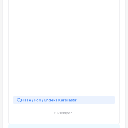
Taşınan Fonlar
Fiyat Endeks Değişimi
Hisse / Fon / Endeks Karşılaştır:
Yükleniyor…