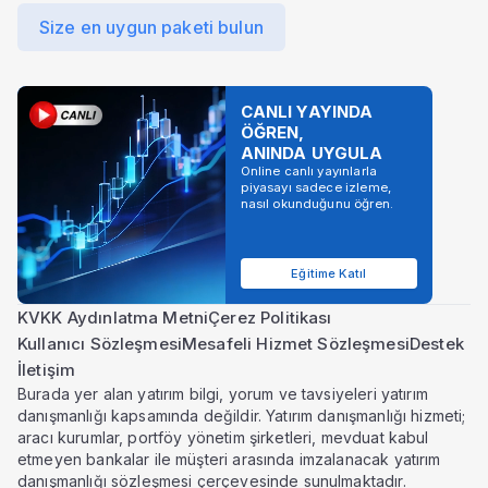
Size en uygun paketi bulun
CANLI YAYINDA
ÖĞREN,
ANINDA UYGULA
Online canlı yayınlarla
piyasayı sadece izleme,
nasıl okunduğunu öğren.
Eğitime Katıl
KVKK Aydınlatma Metni
Çerez Politikası
Kullanıcı Sözleşmesi
Mesafeli Hizmet Sözleşmesi
Destek
İletişim
Burada yer alan yatırım bilgi, yorum ve tavsiyeleri yatırım
danışmanlığı kapsamında değildir. Yatırım danışmanlığı hizmeti;
aracı kurumlar, portföy yönetim şirketleri, mevduat kabul
etmeyen bankalar ile müşteri arasında imzalanacak yatırım
danışmanlığı sözleşmesi çerçevesinde sunulmaktadır.