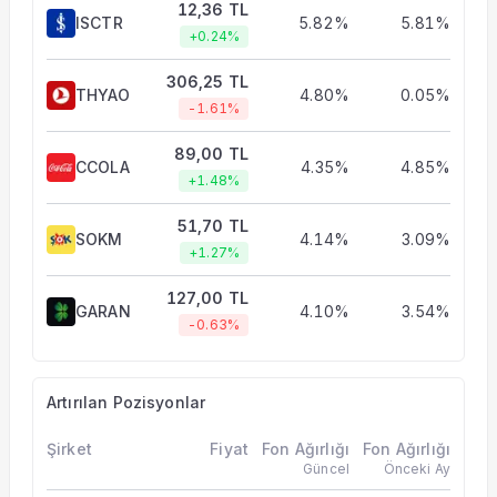
12,36 TL
ISCTR
5.82%
5.81%
+0.24%
306,25 TL
THYAO
4.80%
0.05%
-1.61%
89,00 TL
CCOLA
4.35%
4.85%
+1.48%
51,70 TL
SOKM
4.14%
3.09%
+1.27%
127,00 TL
GARAN
4.10%
3.54%
-0.63%
Artırılan Pozisyonlar
Şirket
Fiyat
Fon Ağırlığı
Fon Ağırlığı
Güncel
Önceki Ay