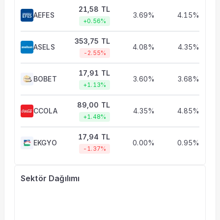
21,58 TL
AEFES
3.69%
4.15%
+0.56%
353,75 TL
ASELS
4.08%
4.35%
-2.55%
17,91 TL
BOBET
3.60%
3.68%
+1.13%
89,00 TL
CCOLA
4.35%
4.85%
+1.48%
17,94 TL
EKGYO
0.00%
0.95%
-1.37%
Sektör Dağılımı