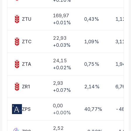
+0.10%
Taşınan Fonlar
Fiyat Endeks Değişimi
169,97
ZTU
0,43%
1,12%
+0.01%
22,93
ZTC
1,09%
3,11%
+0.03%
24,15
ZTA
0,75%
1,94%
+0.02%
2,93
ZR1
2,14%
6,76%
+0.07%
0,00
ZPS
40,77%
-48,
+0.00%
2,52