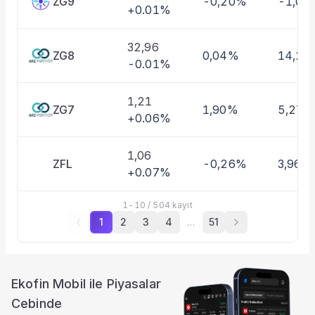
ZG9
-0,20%
-1,01
+0.01%
32,96
ZG8
0,04%
14,27
-0.01%
1,21
ZG7
1,90%
5,27%
+0.06%
1,06
ZFL
-0,26%
3,96%
+0.07%
1
-
10
/
504
kayıt
1
2
3
4
…
51
Ekofin Mobil ile Piyasalar
Cebinde