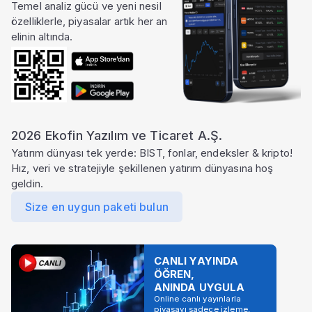
Temel analiz gücü ve yeni nesil
özelliklerle, piyasalar artık her an
elinin altında.
2026 Ekofin Yazılım ve Ticaret A.Ş.
Yatırım dünyası tek yerde: BIST, fonlar, endeksler & kripto!
Hız, veri ve stratejiyle şekillenen yatırım dünyasına hoş
geldin.
Size en uygun paketi bulun
CANLI YAYINDA
ÖĞREN,
ANINDA UYGULA
Online canlı yayınlarla
piyasayı sadece izleme,