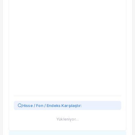
Taşınan Fonlar
Fiyat Endeks Değişimi
Hisse / Fon / Endeks Karşılaştır:
Yükleniyor…