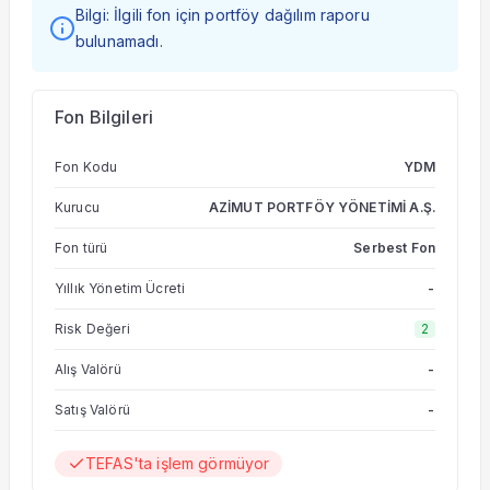
Bilgi: İlgili fon için portföy dağılım raporu
bulunamadı.
Fon Bilgileri
Fon Kodu
YDM
Kurucu
AZİMUT PORTFÖY YÖNETİMİ A.Ş.
Fon türü
Serbest Fon
Yıllık Yönetim Ücreti
-
Risk Değeri
2
Alış Valörü
-
Satış Valörü
-
TEFAS'ta işlem görmüyor