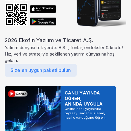
2026 Ekofin Yazılım ve Ticaret A.Ş.
Yatırım dünyası tek yerde: BIST, fonlar, endeksler & kripto!
Hız, veri ve stratejiyle şekillenen yatırım dünyasına hoş
geldin.
Size en uygun paketi bulun
CANLI YAYINDA
ÖĞREN,
ANINDA UYGULA
Online canlı yayınlarla
piyasayı sadece izleme,
nasıl okunduğunu öğren.