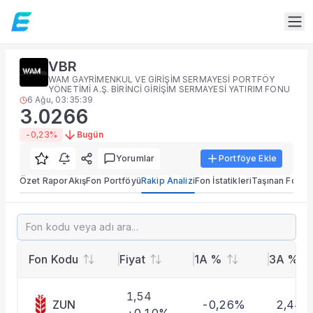
Fon Detay
VBR
Yatırım fonu detay, portföy dağılımı, performans ve rakip 
WAM GAYRİMENKUL VE GİRİŞİM SERMAYESİ PORTFÖY
Alt Bölümler
YÖNETİMİ A.Ş. BİRİNCİ GİRİŞİM SERMAYESİ YATIRIM FONU
6 Ağu, 03:35:39
Özet Rapor
3.0266
Akış
-0,23%
Bugün
Fon Portföyü
Rakip Analizi
Yorumlar
Portföye Ekle
Fon İstatistikleri
Özet Rapor
Akış
Fon Portföyü
Rakip Analizi
Fon İstatikleri
Taşınan Fonlar
Taşınan Fonlar
Fiyat Endeks Değişimi
VBR
3.0266
-0,23%
Rakip Analizi
VBR benzer fonlarla karşılaştırmalı analiz.
Fon Kodu
Fiyat
1A %
3A %
1,54
ZUN
-0,26%
2,44