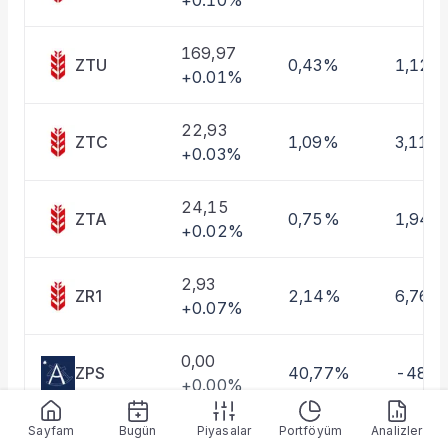
+0.10%
169,97
ZTU
0,43%
1,12%
+0.01%
22,93
ZTC
1,09%
3,11%
+0.03%
24,15
ZTA
0,75%
1,94%
+0.02%
2,93
ZR1
2,14%
6,76%
+0.07%
0,00
ZPS
40,77%
-48,
+0.00%
Sayfam
Bugün
Piyasalar
Portföyüm
Analizler
2,52