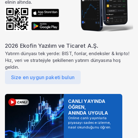
elinin altında.
2026 Ekofin Yazılım ve Ticaret A.Ş.
Yatırım dünyası tek yerde: BIST, fonlar, endeksler & kripto!
Hız, veri ve stratejiyle şekillenen yatırım dünyasına hoş
geldin.
Size en uygun paketi bulun
CANLI YAYINDA
ÖĞREN,
ANINDA UYGULA
Online canlı yayınlarla
piyasayı sadece izleme,
nasıl okunduğunu öğren.