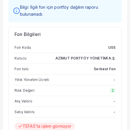
Bilgi: İlgili fon için portföy dağılım raporu
bulunamadı.
Fon Bilgileri
Fon Kodu
USS
Kurucu
AZİMUT PORTFÖY YÖNETİMİ A.Ş.
Fon türü
Serbest Fon
Yıllık Yönetim Ücreti
-
Risk Değeri
2
Alış Valörü
-
Satış Valörü
-
TEFAS'ta işlem görmüyor