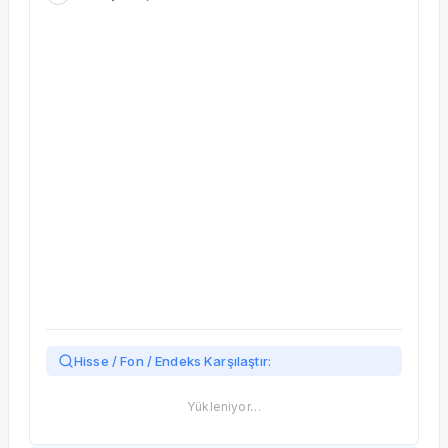
Taşınan Fonlar
Fiyat Endeks Değişimi
Hisse / Fon / Endeks Karşılaştır:
Yükleniyor…