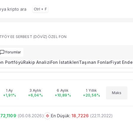
veya kripto ara
Ctrl + F
 portföy dağılımı, performans ve rakip analizi.
FÖY EE SERBEST (DÖVİZ) ÖZEL FON
Yorumlar
on Portföyü
Rakip Analizi
Fon İstatikleri
Taşınan Fonlar
Fiyat Ende
72.1109
+0,17%
AZİMUT PORTFÖY EE SERBEST (DÖVİZ) ÖZEL FON
imi
1 Ay
3 Aylık
6 Aylık
1 Yıllık
Maks
+1,91%
+6,04%
+10,89%
+20,56%
u, performans ve portföy bilgileri.
72,1109
(
06.08.2026
)
En Düşük:
18,7226
(
22.11.2022
)