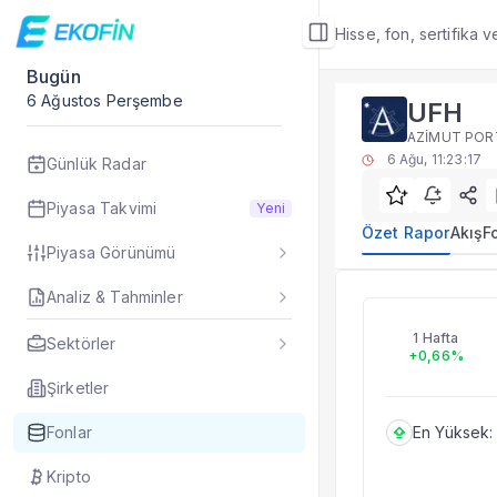
Hisse, fon, sertifika 
Bugün
Fon Detay
6 Ağustos Perşembe
UFH
Yatırım fonu detay,
AZİMUT PORT
Alt Bölümler
6 Ağu, 11:23:17
Günlük Radar
Özet Rapor
Akış
Piyasa Takvimi
Yeni
Fon Portföyü
Özet Rapor
Akış
F
Piyasa Görünümü
Rakip Analizi
Fon İstatistikleri
Analiz & Tahminler
UFH
Taşınan Fonlar
Fiyat Endeks Değiş
1 Hafta
Sektörler
+0,66%
Özet Rapor
UFH fon özet rapor
Şirketler
Fonlar
En Yüksek:
Kripto