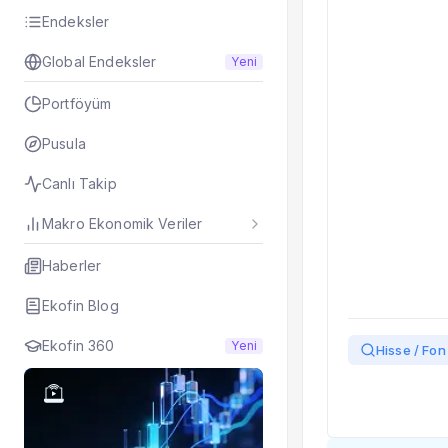
Endeksler
Global Endeksler
Yeni
Portföyüm
Pusula
Canlı Takip
Makro Ekonomik Veriler
Haberler
Ekofin Blog
Ekofin 360
Yeni
Hisse / Fon 