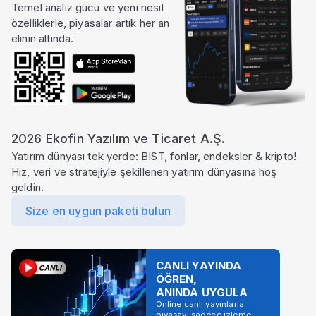
Temel analiz gücü ve yeni nesil
özelliklerle, piyasalar artık her an
elinin altında.
2026 Ekofin Yazılım ve Ticaret A.Ş.
Yatırım dünyası tek yerde: BIST, fonlar, endeksler & kripto!
Hız, veri ve stratejiyle şekillenen yatırım dünyasına hoş
geldin.
Size en uygun paketi bulun
CANLI YAYINDA
ÖĞREN,
ANINDA UYGULA
Online canlı yayınlarla
piyasayı sadece izleme,