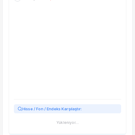
Taşınan Fonlar
Fiyat Endeks Değişimi
Hisse / Fon / Endeks Karşılaştır:
Yükleniyor…