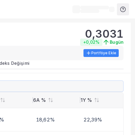
0,3031
+0,02%
Bugün
Portföye Ekle
ırma metrikleri listelenir.
ndeks Değişimi
erinde birleştirilir.
yla benzer fonları inceleyebilirsiniz.
6A %
1Y %
4%
18,62%
22,39%