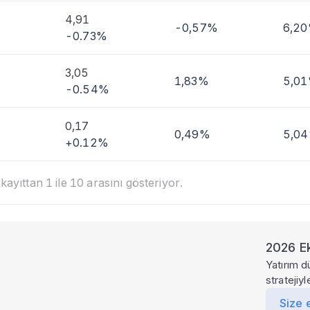
4,91
-0,57%
6,2
-0.73%
3,05
1,83%
5,0
-0.54%
0,17
0,49%
5,0
+0.12%
ayıttan 1 ile 10 arasını gösteriyor.
2026 Ek
Yatırım d
stratejiy
Size 