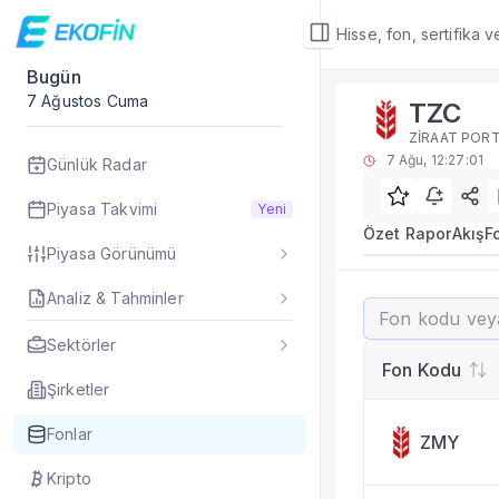
Hisse, fon, sertifika 
Bugün
Fon Detay
7 Ağustos Cuma
TZC
Rakip Analizi
ZİRAAT POR
TZC benzer kategori
7 Ağu, 12:27:01
Günlük Radar
Sık Sorulan Sorul
TZC fonu rakip ana
Piyasa Takvimi
Yeni
TEFAS TZC fonu için
Özet Rapor
Akış
F
Piyasa Görünümü
Fon verileri hangi 
Fon fiyat, getiri ve
Analiz & Tahminler
TZC
TZC fonunu diğer fo
Evet. Fon detay mod
Sektörler
Fon Detay
— İlgili
Fon Kodu
Özet Rapor
Şirketler
Akış
Fonlar
ZMY
Fon Portföyü
Rakip Analizi
Kripto
Fon İstatistikleri