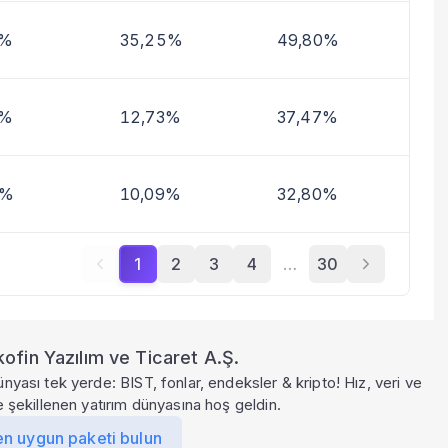
0%
35,25%
49,80%
1%
12,73%
37,47%
4%
10,09%
32,80%
1
2
3
4
…
30
ofin Yazılım ve Ticaret A.Ş.
ünyası tek yerde: BIST, fonlar, endeksler & kripto! Hız, veri ve
le şekillenen yatırım dünyasına hoş geldin.
en uygun paketi bulun