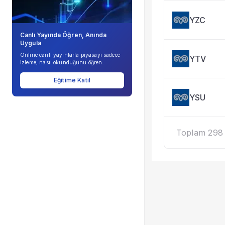
YZC
Canlı Yayında Öğren, Anında
Uygula
Online canlı yayınlarla piyasayı sadece
YTV
izleme, nasıl okunduğunu öğren.
Eğitime Katıl
YSU
Toplam 298 k