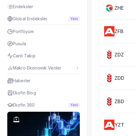
Taşınan Fonlar
Endeksler
ZHE
Fiyat Endeks Değiş
Global Endeksler
Yeni
ZFB
Portföyüm
Pusula
ZDZ
Canlı Takip
Makro Ekonomik Veriler
ZDD
Haberler
Ekofin Blog
ZBD
Ekofin 360
Yeni
YZT