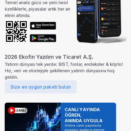
Temel analiz gücü ve yeni nesil
özelliklerle, piyasalar artık her an
elinin altında.
2026 Ekofin Yazılım ve Ticaret A.Ş.
Yatırım dünyası tek yerde: BIST, fonlar, endeksler & kripto!
Hız, veri ve stratejiyle şekillenen yatırım dünyasına hoş
geldin.
Size en uygun paketi bulun
CANLI YAYINDA
ÖĞREN,
ANINDA UYGULA
Online canlı yayınlarla
piyasayı sadece izleme,