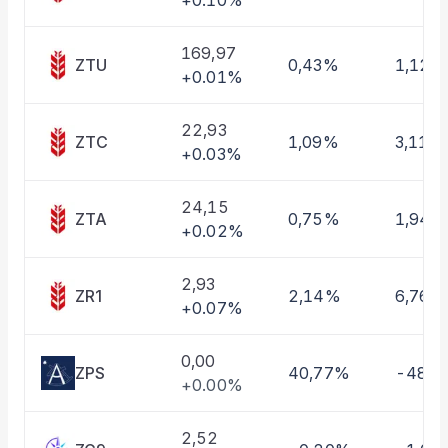
+0.10%
Taşınan Fonlar
Fiyat Endeks Değişimi
169,97
ZTU
0,43%
1,12%
+0.01%
22,93
ZTC
1,09%
3,11%
+0.03%
24,15
ZTA
0,75%
1,94%
+0.02%
2,93
ZR1
2,14%
6,76%
+0.07%
0,00
ZPS
40,77%
-48,
+0.00%
2,52