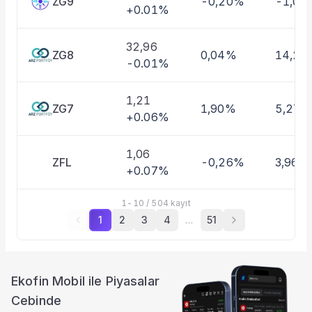
ZG9
-0,20%
-1,01
+0.01%
32,96
ZG8
0,04%
14,27
-0.01%
1,21
ZG7
1,90%
5,27%
+0.06%
1,06
ZFL
-0,26%
3,96%
+0.07%
1
-
10
/
504
kayıt
1
2
3
4
…
51
Ekofin Mobil ile Piyasalar
Cebinde