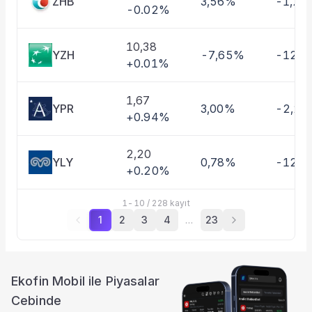
ZHB
3,56%
-1,26
-0.02%
10,38
YZH
-7,65%
-12,0
+0.01%
1,67
YPR
3,00%
-2,2
+0.94%
2,20
YLY
0,78%
-12,
+0.20%
1
-
10
/
228
kayıt
1
2
3
4
…
23
Ekofin Mobil ile Piyasalar
Cebinde