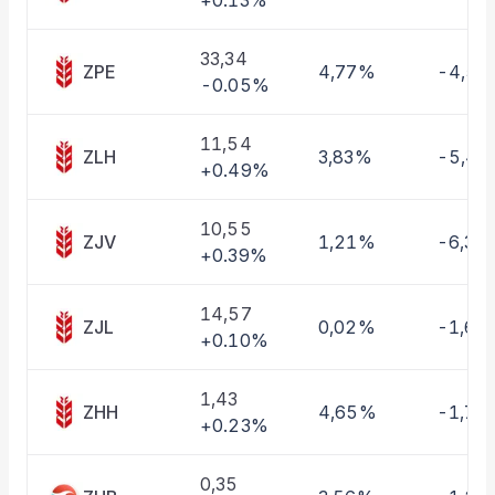
+0.13%
Taşınan Fonlar
Fiyat Endeks Değişimi
33,34
ZPE
4,77%
-4,5
-0.05%
11,54
ZLH
3,83%
-5,4
+0.49%
10,55
ZJV
1,21%
-6,36
+0.39%
14,57
ZJL
0,02%
-1,62
+0.10%
1,43
ZHH
4,65%
-1,70
+0.23%
0,35