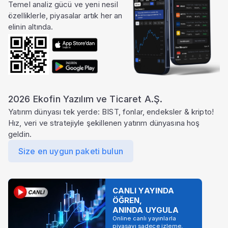
Temel analiz gücü ve yeni nesil
özelliklerle, piyasalar artık her an
elinin altında.
2026 Ekofin Yazılım ve Ticaret A.Ş.
Yatırım dünyası tek yerde: BIST, fonlar, endeksler & kripto!
Hız, veri ve stratejiyle şekillenen yatırım dünyasına hoş
geldin.
Size en uygun paketi bulun
CANLI YAYINDA
ÖĞREN,
ANINDA UYGULA
Online canlı yayınlarla
piyasayı sadece izleme,