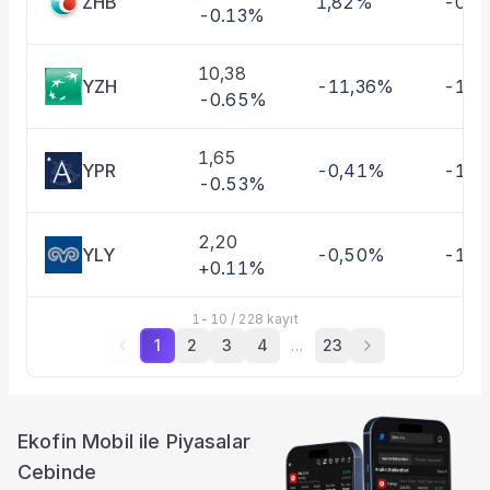
ZHB
1,82%
-0,4
-0.13%
10,38
YZH
-11,36%
-10,
-0.65%
1,65
YPR
-0,41%
-1,3
-0.53%
2,20
YLY
-0,50%
-11,
+0.11%
1
-
10
/
228
kayıt
1
2
3
4
…
23
Ekofin Mobil ile Piyasalar
Cebinde