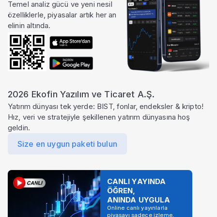
Temel analiz gücü ve yeni nesil
özelliklerle, piyasalar artık her an
elinin altında.
2026 Ekofin Yazılım ve Ticaret A.Ş.
Yatırım dünyası tek yerde: BIST, fonlar, endeksler & kripto!
Hız, veri ve stratejiyle şekillenen yatırım dünyasına hoş
geldin.
Size en uygun paketi bulun
CANLI YAYINDA
ÖĞREN,
ANINDA UYGULA
Online canlı yayınlarla
piyasayı sadece izleme,