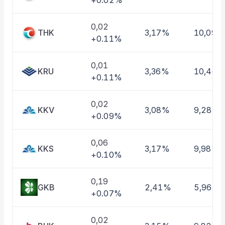
+0.02%
Taşınan Fonlar
Fiyat Endeks Değişimi
0,02
THK
3,17%
10,09%
+0.11%
0,01
KRU
3,36%
10,46%
+0.11%
0,02
KKV
3,08%
9,28%
+0.09%
0,06
KKS
3,17%
9,98%
+0.10%
0,19
GKB
2,41%
5,96%
+0.07%
0,02