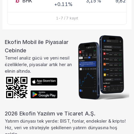
BHK
3,15%
9,82%
+0.11%
1
-
7
/
7
kayıt
Ekofin Mobil ile Piyasalar
Cebinde
Temel analiz gücü ve yeni nesil
özelliklerle, piyasalar artık her an
elinin altında.
2026 Ekofin Yazılım ve Ticaret A.Ş.
Yatırım dünyası tek yerde: BIST, fonlar, endeksler & kripto!
Hız, veri ve stratejiyle şekillenen yatırım dünyasına hoş