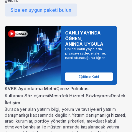
geldin.
Size en uygun paketi bulun
CANLI YAYINDA
ÖĞREN,
ANINDA UYGULA
Online canlı yayınlarla
piyasayı sadece izleme,
nasıl okunduğunu öğren.
Eğitime Katıl
KVKK Aydınlatma Metni
Çerez Politikası
Kullanıcı Sözleşmesi
Mesafeli Hizmet Sözleşmesi
Destek
İletişim
Burada yer alan yatırım bilgi, yorum ve tavsiyeleri yatırım
danışmanlığı kapsamında değildir. Yatırım danışmanlığı hizmeti;
aracı kurumlar, portföy yönetim şirketleri, mevduat kabul
etmeyen bankalar ile müşteri arasında imzalanacak yatırım