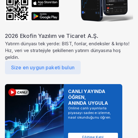
2026 Ekofin Yazılım ve Ticaret A.Ş.
Yatırım dünyası tek yerde: BIST, fonlar, endeksler & kripto!
Hız, veri ve stratejiyle şekillenen yatırım dünyasına hoş
geldin.
Size en uygun paketi bulun
CANLI YAYINDA
ÖĞREN,
ANINDA UYGULA
Online canlı yayınlarla
piyasayı sadece izleme,
nasıl okunduğunu öğren.
Eğitime Katıl