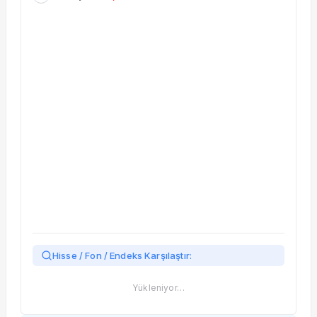
Taşınan Fonlar
Fiyat Endeks Değişimi
Hisse / Fon / Endeks Karşılaştır:
Yükleniyor…