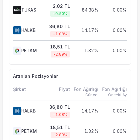
2,02 TL
TUKAS
84.38%
0.00%
+0.50%
36,80 TL
HALKB
14.17%
0.00%
-1.08%
18,51 TL
PETKM
1.32%
0.00%
-2.89%
Artırılan Pozisyonlar
Şirket
Fiyat
Fon Ağırlığı
Fon Ağırlığı
Güncel
Önceki Ay
36,80 TL
HALKB
14.17%
0.00%
-1.08%
18,51 TL
PETKM
1.32%
0.00%
-2.89%