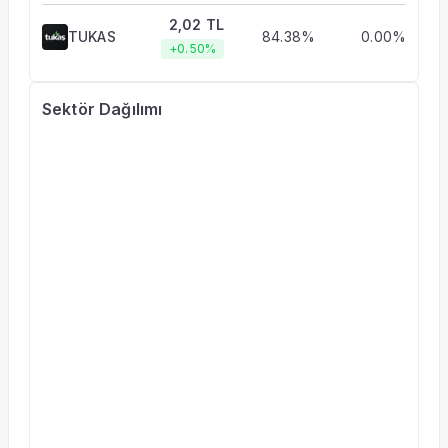
2,02 TL
TUKAS
84.38%
0.00%
+0.50%
Sektör Dağılımı