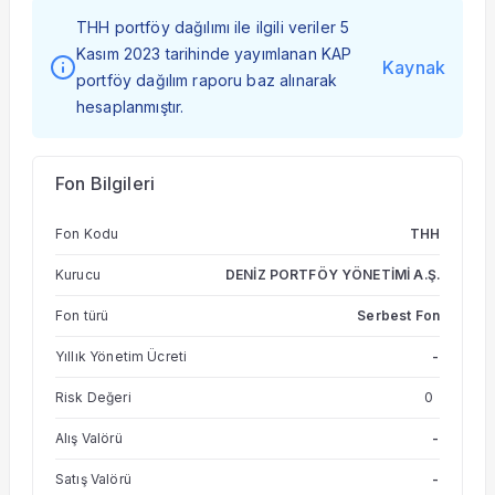
THH portföy dağılımı ile ilgili veriler 5
Kasım 2023 tarihinde yayımlanan KAP
Kaynak
portföy dağılım raporu baz alınarak
hesaplanmıştır.
Fon Bilgileri
Fon Kodu
THH
Kurucu
DENİZ PORTFÖY YÖNETİMİ A.Ş.
Fon türü
Serbest Fon
Yıllık Yönetim Ücreti
-
Risk Değeri
0
Alış Valörü
-
Satış Valörü
-