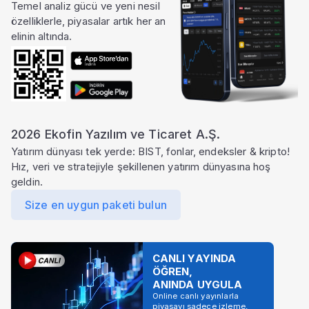
Temel analiz gücü ve yeni nesil
özelliklerle, piyasalar artık her an
elinin altında.
2026 Ekofin Yazılım ve Ticaret A.Ş.
Yatırım dünyası tek yerde: BIST, fonlar, endeksler & kripto!
Hız, veri ve stratejiyle şekillenen yatırım dünyasına hoş
geldin.
Size en uygun paketi bulun
CANLI YAYINDA
ÖĞREN,
ANINDA UYGULA
Online canlı yayınlarla
piyasayı sadece izleme,