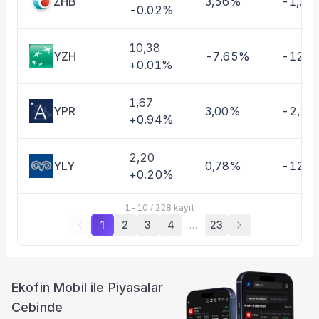
ZHB
3,56%
-1,26
-0.02%
10,38
YZH
-7,65%
-12,0
+0.01%
1,67
YPR
3,00%
-2,2
+0.94%
2,20
YLY
0,78%
-12,
+0.20%
1
-
10
/
228
kayıt
1
2
3
4
…
23
Ekofin Mobil ile Piyasalar
Cebinde