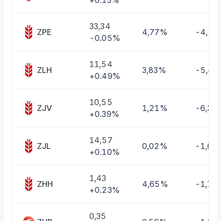
+0.13%
Taşınan Fonlar
Fiyat Endeks Değişimi
33,34
ZPE
4,77%
-4,5
-0.05%
11,54
ZLH
3,83%
-5,4
+0.49%
10,55
ZJV
1,21%
-6,36
+0.39%
14,57
ZJL
0,02%
-1,62
+0.10%
1,43
ZHH
4,65%
-1,70
+0.23%
0,35