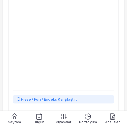
Taşınan Fonlar
Fiyat Endeks Değişimi
Hisse / Fon / Endeks Karşılaştır:
Yükleniyor…
Sayfam
Bugün
Piyasalar
Portföyüm
Analizler