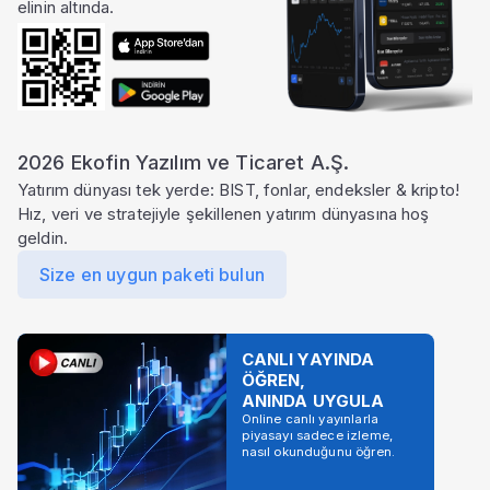
elinin altında.
2026 Ekofin Yazılım ve Ticaret A.Ş.
Yatırım dünyası tek yerde: BIST, fonlar, endeksler & kripto!
Hız, veri ve stratejiyle şekillenen yatırım dünyasına hoş
geldin.
Size en uygun paketi bulun
CANLI YAYINDA
ÖĞREN,
ANINDA UYGULA
Online canlı yayınlarla
piyasayı sadece izleme,
nasıl okunduğunu öğren.