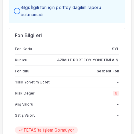
Bilgi: İlgili fon için portföy dağılım raporu
bulunamadı.
Fon Bilgileri
Fon Kodu
SYL
Kurucu
AZİMUT PORTFÖY YÖNETİMİ A.Ş.
Fon türü
Serbest Fon
Yıllık Yönetim Ücreti
-
Risk Değeri
6
Alış Valörü
-
Satış Valörü
-
TEFAS'ta İşlem Görmüyor