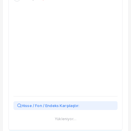
Taşınan Fonlar
Fiyat Endeks Değişimi
Hisse / Fon / Endeks Karşılaştır:
Yükleniyor…