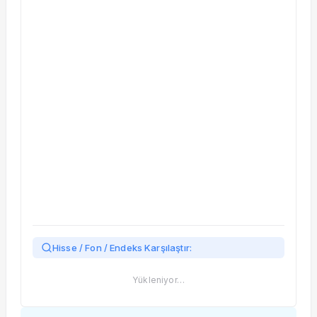
Taşınan Fonlar
Fiyat Endeks Değişimi
Hisse / Fon / Endeks Karşılaştır:
Yükleniyor…