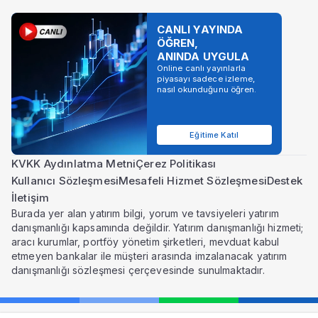
CANLI YAYINDA
ÖĞREN,
ANINDA UYGULA
Online canlı yayınlarla
piyasayı sadece izleme,
nasıl okunduğunu öğren.
Eğitime Katıl
KVKK Aydınlatma Metni
Çerez Politikası
Kullanıcı Sözleşmesi
Mesafeli Hizmet Sözleşmesi
Destek
İletişim
Burada yer alan yatırım bilgi, yorum ve tavsiyeleri yatırım
danışmanlığı kapsamında değildir. Yatırım danışmanlığı hizmeti;
aracı kurumlar, portföy yönetim şirketleri, mevduat kabul
etmeyen bankalar ile müşteri arasında imzalanacak yatırım
danışmanlığı sözleşmesi çerçevesinde sunulmaktadır.