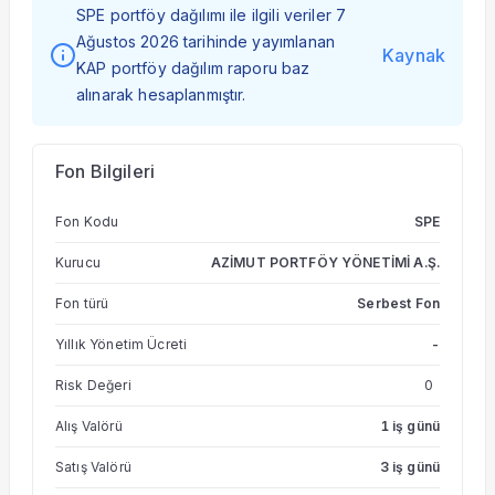
SPE portföy dağılımı ile ilgili veriler 7
Ağustos 2026 tarihinde yayımlanan
Kaynak
KAP portföy dağılım raporu baz
alınarak hesaplanmıştır.
Fon Bilgileri
Fon Kodu
SPE
Kurucu
AZİMUT PORTFÖY YÖNETİMİ A.Ş.
Fon türü
Serbest Fon
Yıllık Yönetim Ücreti
-
Risk Değeri
0
Alış Valörü
1 iş günü
Satış Valörü
3 iş günü