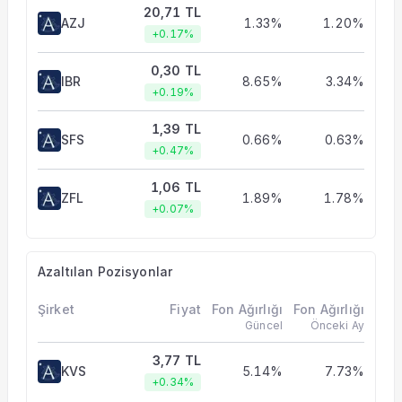
20,71 TL
AZJ
1.33%
1.20%
+0.17%
0,30 TL
IBR
8.65%
3.34%
+0.19%
1,39 TL
SFS
0.66%
0.63%
+0.47%
1,06 TL
ZFL
1.89%
1.78%
+0.07%
Azaltılan Pozisyonlar
Şirket
Fiyat
Fon Ağırlığı
Fon Ağırlığı
Güncel
Önceki Ay
3,77 TL
KVS
5.14%
7.73%
+0.34%