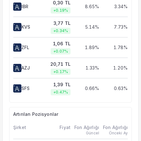
0,30 TL
IBR
8.65%
3.34%
+0.19%
3,77 TL
KVS
5.14%
7.73%
+0.34%
1,06 TL
ZFL
1.89%
1.78%
+0.07%
20,71 TL
AZJ
1.33%
1.20%
+0.17%
1,39 TL
SFS
0.66%
0.63%
+0.47%
Artırılan Pozisyonlar
Şirket
Fiyat
Fon Ağırlığı
Fon Ağırlığı
Güncel
Önceki Ay