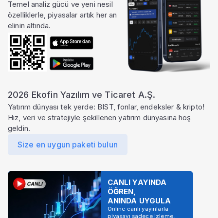
Temel analiz gücü ve yeni nesil
özelliklerle, piyasalar artık her an
elinin altında.
2026 Ekofin Yazılım ve Ticaret A.Ş.
Yatırım dünyası tek yerde: BIST, fonlar, endeksler & kripto!
Hız, veri ve stratejiyle şekillenen yatırım dünyasına hoş
geldin.
Size en uygun paketi bulun
CANLI YAYINDA
ÖĞREN,
ANINDA UYGULA
Online canlı yayınlarla
piyasayı sadece izleme,