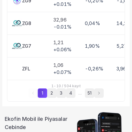
ZG9
-0,20%
-1,01
+0.01%
32,96
ZG8
0,04%
14,27
-0.01%
1,21
ZG7
1,90%
5,27%
+0.06%
1,06
ZFL
-0,26%
3,96%
+0.07%
1
-
10
/
504
kayıt
1
2
3
4
…
51
Ekofin Mobil ile Piyasalar
Cebinde