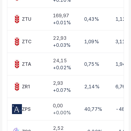
+0.10%
Taşınan Fonlar
Fiyat Endeks Değişimi
169,97
ZTU
0,43%
1,12%
+0.01%
22,93
ZTC
1,09%
3,11%
+0.03%
24,15
ZTA
0,75%
1,94%
+0.02%
2,93
ZR1
2,14%
6,76%
+0.07%
0,00
ZPS
40,77%
-48,
+0.00%
2,52