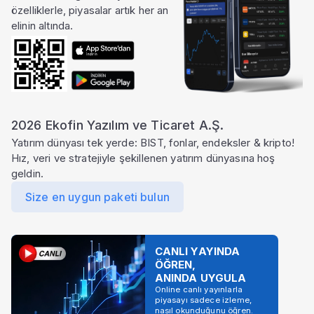
özelliklerle, piyasalar artık her an
elinin altında.
2026 Ekofin Yazılım ve Ticaret A.Ş.
Yatırım dünyası tek yerde: BIST, fonlar, endeksler & kripto!
Hız, veri ve stratejiyle şekillenen yatırım dünyasına hoş
geldin.
Size en uygun paketi bulun
CANLI YAYINDA
ÖĞREN,
ANINDA UYGULA
Online canlı yayınlarla
piyasayı sadece izleme,
nasıl okunduğunu öğren.