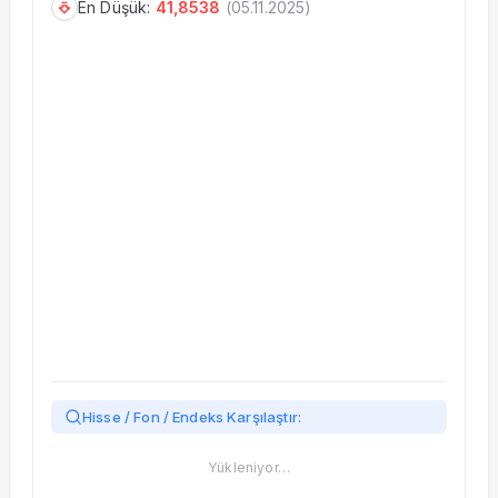
En Düşük:
41,8538
(
05.11.2025
)
Taşınan Fonlar
Fiyat Endeks Değişimi
Hisse / Fon / Endeks Karşılaştır:
Yükleniyor…