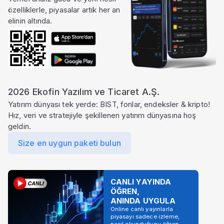
özelliklerle, piyasalar artık her an
elinin altında.
2026 Ekofin Yazılım ve Ticaret A.Ş.
Yatırım dünyası tek yerde: BIST, fonlar, endeksler & kripto!
Hız, veri ve stratejiyle şekillenen yatırım dünyasına hoş
geldin.
Size en uygun paketi bulun
CANLI YAYINDA
ÖĞREN,
ANINDA UYGULA
Online canlı yayınlarla
piyasayı sadece izleme,