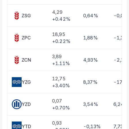
Taşınan Fonlar
Fiyat Endeks Değişimi
4,29
ZSG
0,64%
-0,07
+0.42%
18,95
ZPC
1,88%
-1,39
+0.22%
3,89
ZCN
4,93%
-2,11
+1.11%
12,75
YZG
8,37%
-17,6
+3.40%
0,07
YZD
3,54%
6,24%
+0.70%
0,93
YTD
-0,13%
7,73%