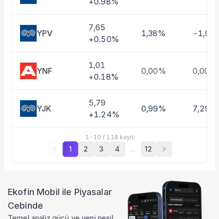
+0.98%
7,65
YPV
1,38%
-1,97
+0.50%
1,01
YNF
0,00%
0,00%
+0.18%
5,79
YJK
0,99%
7,29%
+1.24%
1
-
10
/
118
kayıt
1
2
3
4
…
12
Ekofin Mobil ile Piyasalar
Cebinde
Temel analiz gücü ve yeni nesil