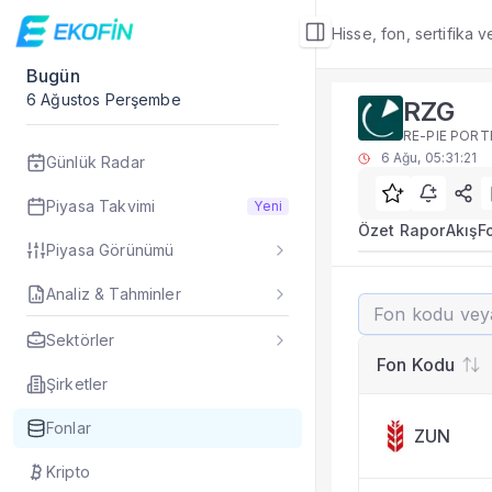
Hisse, fon, sertifika 
Bugün
Fon Detay
6 Ağustos Perşembe
RZG
Yatırım fonu detay,
RE-PIE PORT
Alt Bölümler
6 Ağu, 05:31:21
Günlük Radar
Özet Rapor
Akış
Piyasa Takvimi
Yeni
Fon Portföyü
Özet Rapor
Akış
F
Piyasa Görünümü
Rakip Analizi
Fon İstatistikleri
Analiz & Tahminler
RZG
Taşınan Fonlar
Fiyat Endeks Değiş
Sektörler
Rakip Analizi
Fon Kodu
RZG benzer fonlarla
Şirketler
Fonlar
ZUN
Kripto