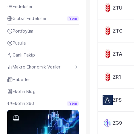
Endeksler
ZTU
Global Endeksler
Yeni
ZTC
Portföyüm
Pusula
ZTA
Canlı Takip
Makro Ekonomik Veriler
ZR1
Haberler
Ekofin Blog
ZPS
Ekofin 360
Yeni
ZG9