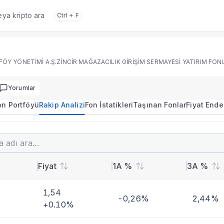
veya kripto ara
Ctrl + F
 portföy dağılımı, performans ve rakip analizi.
FÖY YÖNETİMİ A.Ş.ZİNCİR MAĞAZACILIK GİRİŞİM SERMAYESİ YATIRIM FON
Yorumlar
on Portföyü
Rakip Analizi
Fon İstatikleri
Taşınan Fonlar
Fiyat Ende
30455.6528
-0,00%
RE-PIE PORTFÖY YÖNETİMİ A.Ş.ZİNCİR MAĞAZACILIK GİRİŞİM SERMAYESİ YATIRIM FONU
imi
Fiyat
1A %
3A %
 karşılaştırmalı analiz.
1,54
-0,26%
2,44%
+0.10%