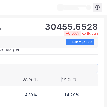
30455.6528
U
-0,00%
Bugün
Portföye Ekle
ks Değişimi
6A %
1Y %
4,39%
14,29%