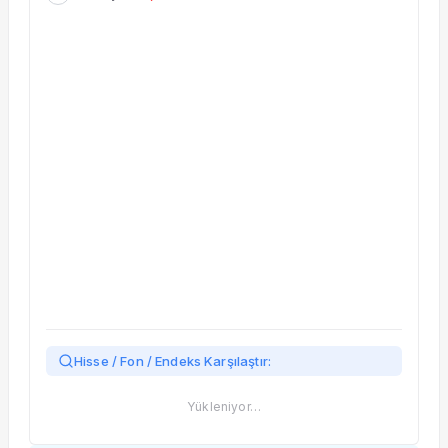
Taşınan Fonlar
Fiyat Endeks Değişimi
Hisse / Fon / Endeks Karşılaştır:
Yükleniyor…