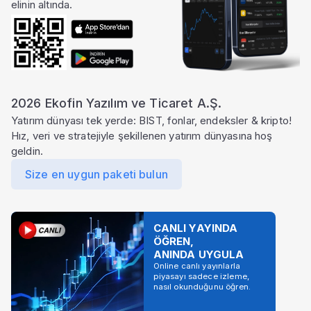
elinin altında.
2026 Ekofin Yazılım ve Ticaret A.Ş.
Yatırım dünyası tek yerde: BIST, fonlar, endeksler & kripto!
Hız, veri ve stratejiyle şekillenen yatırım dünyasına hoş
geldin.
Size en uygun paketi bulun
CANLI YAYINDA
ÖĞREN,
ANINDA UYGULA
Online canlı yayınlarla
piyasayı sadece izleme,
nasıl okunduğunu öğren.