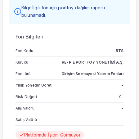
Bilgi: İlgili fon için portföy dağılım raporu
bulunamadı.
Fon Bilgileri
Fon Kodu
RTS
Kurucu
RE-PIE PORTFÖY YÖNETİMİ A.Ş.
Fon türü
Girişim Sermayesi Yatırım Fonları
Yıllık Yönetim Ücreti
-
Risk Değeri
0
Alış Valörü
-
Satış Valörü
-
Platformda İşlem Görmüyor