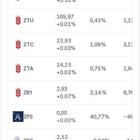
+0.10%
Taşınan Fonlar
Fiyat Endeks Değişimi
169,97
ZTU
0,43%
1,12%
+0.01%
22,93
ZTC
1,09%
3,11%
+0.03%
24,15
ZTA
0,75%
1,94%
+0.02%
2,93
ZR1
2,14%
6,76%
+0.07%
0,00
ZPS
40,77%
-48,
+0.00%
2,52