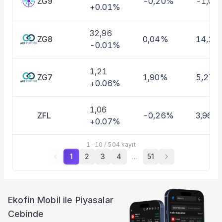
ZG9
-0,20%
-1,01
+0.01%
32,96
ZG8
0,04%
14,27
-0.01%
1,21
ZG7
1,90%
5,27%
+0.06%
1,06
ZFL
-0,26%
3,96%
+0.07%
1
-
10
/
504
kayıt
1
2
3
4
…
51
Ekofin Mobil ile Piyasalar
Cebinde