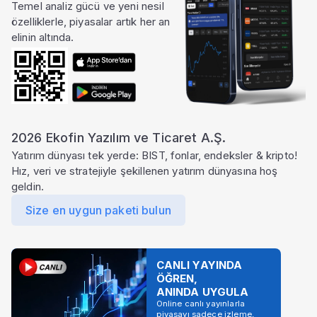
Temel analiz gücü ve yeni nesil
özelliklerle, piyasalar artık her an
elinin altında.
2026 Ekofin Yazılım ve Ticaret A.Ş.
Yatırım dünyası tek yerde: BIST, fonlar, endeksler & kripto!
Hız, veri ve stratejiyle şekillenen yatırım dünyasına hoş
geldin.
Size en uygun paketi bulun
CANLI YAYINDA
ÖĞREN,
ANINDA UYGULA
Online canlı yayınlarla
piyasayı sadece izleme,