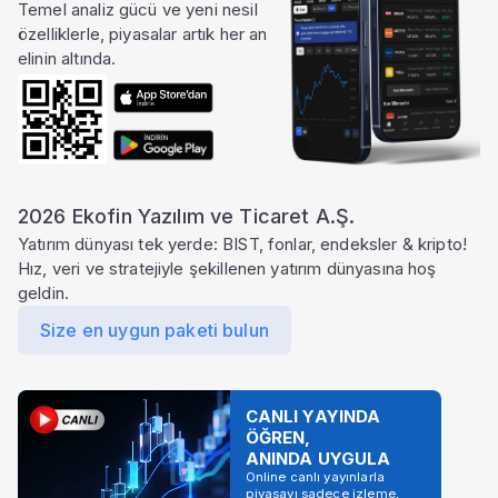
Temel analiz gücü ve yeni nesil
özelliklerle, piyasalar artık her an
elinin altında.
2026 Ekofin Yazılım ve Ticaret A.Ş.
Yatırım dünyası tek yerde: BIST, fonlar, endeksler & kripto!
Hız, veri ve stratejiyle şekillenen yatırım dünyasına hoş
geldin.
Size en uygun paketi bulun
CANLI YAYINDA
ÖĞREN,
ANINDA UYGULA
Online canlı yayınlarla
piyasayı sadece izleme,