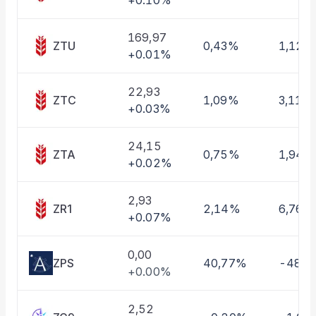
+0.10%
Taşınan Fonlar
Fiyat Endeks Değişimi
169,97
ZTU
0,43%
1,12%
+0.01%
22,93
ZTC
1,09%
3,11%
+0.03%
24,15
ZTA
0,75%
1,94%
+0.02%
2,93
ZR1
2,14%
6,76%
+0.07%
0,00
ZPS
40,77%
-48,
+0.00%
2,52