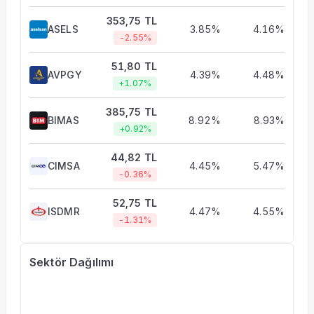
353,75 TL
ASELS
3.85%
4.16%
-2.55%
51,80 TL
AVPGY
4.39%
4.48%
+1.07%
385,75 TL
BIMAS
8.92%
8.93%
+0.92%
44,82 TL
CIMSA
4.45%
5.47%
-0.36%
52,75 TL
ISDMR
4.47%
4.55%
-1.31%
Sektör Dağılımı