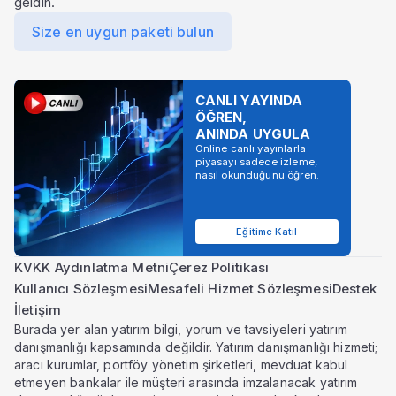
geldin.
Size en uygun paketi bulun
CANLI YAYINDA
ÖĞREN,
ANINDA UYGULA
Online canlı yayınlarla
piyasayı sadece izleme,
nasıl okunduğunu öğren.
Eğitime Katıl
KVKK Aydınlatma Metni
Çerez Politikası
Kullanıcı Sözleşmesi
Mesafeli Hizmet Sözleşmesi
Destek
İletişim
Burada yer alan yatırım bilgi, yorum ve tavsiyeleri yatırım
danışmanlığı kapsamında değildir. Yatırım danışmanlığı hizmeti;
aracı kurumlar, portföy yönetim şirketleri, mevduat kabul
etmeyen bankalar ile müşteri arasında imzalanacak yatırım