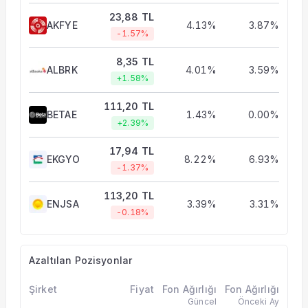
23,88 TL
AKFYE
4.13%
3.87%
-1.57%
8,35 TL
ALBRK
4.01%
3.59%
+1.58%
111,20 TL
BETAE
1.43%
0.00%
+2.39%
17,94 TL
EKGYO
8.22%
6.93%
-1.37%
113,20 TL
ENJSA
3.39%
3.31%
-0.18%
Azaltılan Pozisyonlar
Şirket
Fiyat
Fon Ağırlığı
Fon Ağırlığı
Güncel
Önceki Ay