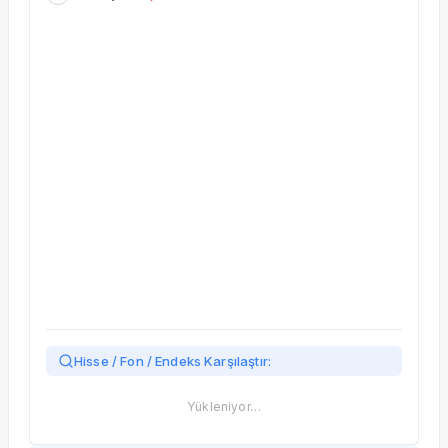
Taşınan Fonlar
Fiyat Endeks Değişimi
Hisse / Fon / Endeks Karşılaştır:
Yükleniyor…