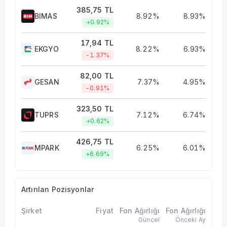
385,75 TL
BIMAS
8.92%
8.93%
+0.92%
17,94 TL
EKGYO
8.22%
6.93%
-1.37%
82,00 TL
GESAN
7.37%
4.95%
-0.91%
323,50 TL
TUPRS
7.12%
6.74%
+0.62%
426,75 TL
MPARK
6.25%
6.01%
+6.69%
Artırılan Pozisyonlar
Şirket
Fiyat
Fon Ağırlığı
Fon Ağırlığı
Güncel
Önceki Ay