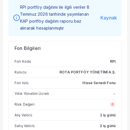
RPI portföy dağılımı ile ilgili veriler 8
Temmuz 2026 tarihinde yayımlanan
Kaynak
KAP portföy dağılım raporu baz
alınarak hesaplanmıştır.
Fon Bilgileri
Fon Kodu
RPI
Kurucu
ROTA PORTFÖY YÖNETİMİ A.Ş.
Fon türü
Hisse Senedi Fonu
Yıllık Yönetim Ücreti
-
Risk Değeri
6
Alış Valörü
1 iş günü
Satış Valörü
2 iş günü