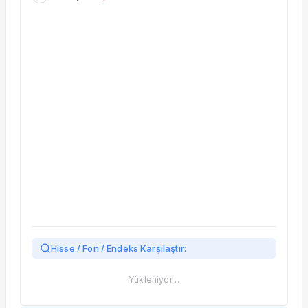
Taşınan Fonlar
Fiyat Endeks Değişimi
Hisse / Fon / Endeks Karşılaştır:
Yükleniyor…