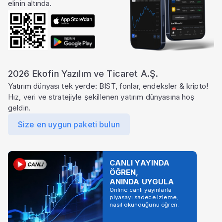
elinin altında.
2026 Ekofin Yazılım ve Ticaret A.Ş.
Yatırım dünyası tek yerde: BIST, fonlar, endeksler & kripto!
Hız, veri ve stratejiyle şekillenen yatırım dünyasına hoş
geldin.
Size en uygun paketi bulun
CANLI YAYINDA
ÖĞREN,
ANINDA UYGULA
Online canlı yayınlarla
piyasayı sadece izleme,
nasıl okunduğunu öğren.