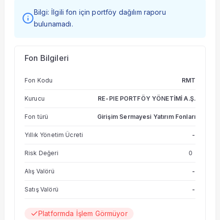
Bilgi: İlgili fon için portföy dağılım raporu
bulunamadı.
Fon Bilgileri
Fon Kodu
RMT
Kurucu
RE-PIE PORTFÖY YÖNETİMİ A.Ş.
Fon türü
Girişim Sermayesi Yatırım Fonları
Yıllık Yönetim Ücreti
-
Risk Değeri
0
Alış Valörü
-
Satış Valörü
-
Platformda İşlem Görmüyor