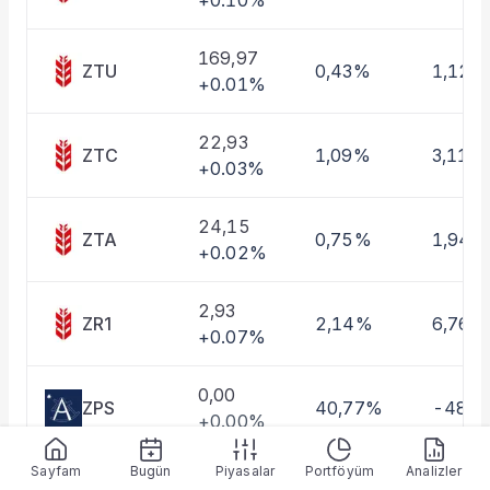
+0.10%
Taşınan Fonlar
Fiyat Endeks Değişimi
169,97
ZTU
0,43%
1,12%
+0.01%
22,93
ZTC
1,09%
3,11%
+0.03%
24,15
ZTA
0,75%
1,94%
+0.02%
2,93
ZR1
2,14%
6,76%
+0.07%
0,00
ZPS
40,77%
-48,
+0.00%
Sayfam
Bugün
Piyasalar
Portföyüm
Analizler
2,52