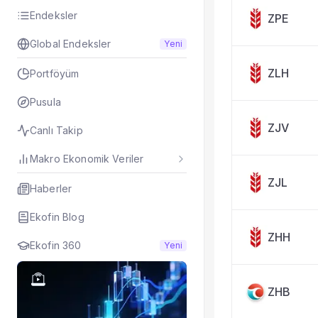
Taşınan Fonlar
Endeksler
ZPE
Fiyat Endeks Değiş
Global Endeksler
Yeni
ZLH
Portföyüm
Pusula
ZJV
Canlı Takip
Makro Ekonomik Veriler
ZJL
Haberler
Ekofin Blog
ZHH
Ekofin 360
Yeni
ZHB