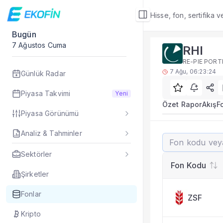
Hisse, fon, sertifika 
Bugün
Fon Detay
7 Ağustos Cuma
RHI
Rakip Analizi
RE-PIE PORT
RHI benzer kategori
7 Ağu, 06:23:24
Günlük Radar
Sık Sorulan Sorul
RHI fonu rakip ana
Piyasa Takvimi
Yeni
TEFAS RHI fonu için
Özet Rapor
Akış
F
Piyasa Görünümü
Fon verileri hangi 
Fon fiyat, getiri ve
Analiz & Tahminler
RHI
RHI fonunu diğer fo
Evet. Fon detay mod
Sektörler
Fon Detay
— İlgili
Fon Kodu
Özet Rapor
Şirketler
Akış
Fonlar
ZSF
Fon Portföyü
Rakip Analizi
Kripto
Fon İstatistikleri