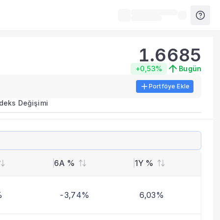
1.6685
+0,53%
Bugün
Portföye Ekle
ırma metrikleri listelenir.
ndeks Değişimi
erinde birleştirilir.
yla benzer fonları inceleyebilirsiniz.
6A %
1Y %
%
-3,74%
6,03%