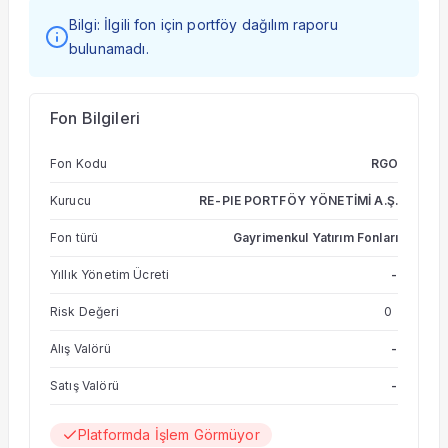
Bilgi: İlgili fon için portföy dağılım raporu
bulunamadı.
Fon Bilgileri
Fon Kodu
RGO
Kurucu
RE-PIE PORTFÖY YÖNETİMİ A.Ş.
Fon türü
Gayrimenkul Yatırım Fonları
Yıllık Yönetim Ücreti
-
Risk Değeri
0
Alış Valörü
-
Satış Valörü
-
Platformda İşlem Görmüyor