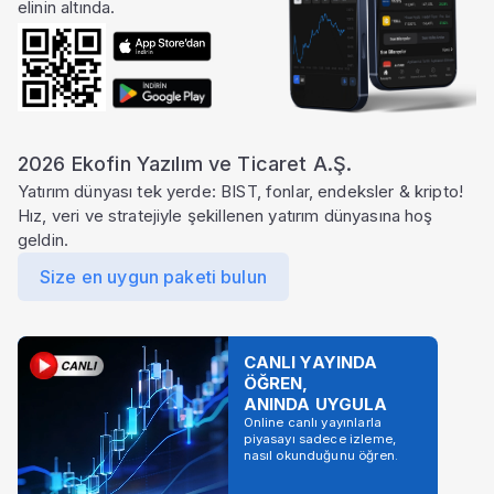
elinin altında.
2026 Ekofin Yazılım ve Ticaret A.Ş.
Yatırım dünyası tek yerde: BIST, fonlar, endeksler & kripto!
Hız, veri ve stratejiyle şekillenen yatırım dünyasına hoş
geldin.
Size en uygun paketi bulun
CANLI YAYINDA
ÖĞREN,
ANINDA UYGULA
Online canlı yayınlarla
piyasayı sadece izleme,
nasıl okunduğunu öğren.