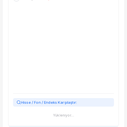
Taşınan Fonlar
Fiyat Endeks Değişimi
Hisse / Fon / Endeks Karşılaştır:
Yükleniyor…