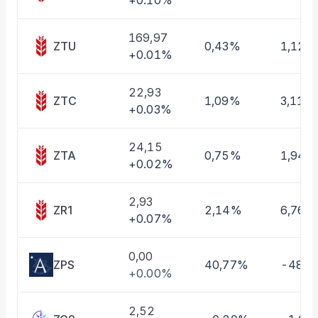
+0.10%
Taşınan Fonlar
Fiyat Endeks Değişimi
169,97
ZTU
0,43%
1,12%
+0.01%
22,93
ZTC
1,09%
3,11%
+0.03%
24,15
ZTA
0,75%
1,94%
+0.02%
2,93
ZR1
2,14%
6,76%
+0.07%
0,00
ZPS
40,77%
-48,
+0.00%
2,52