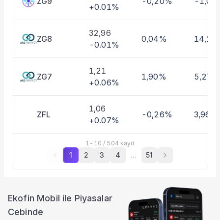
ZG9
-0,20%
-1,01
+0.01%
32,96
ZG8
0,04%
14,27
-0.01%
1,21
ZG7
1,90%
5,27%
+0.06%
1,06
ZFL
-0,26%
3,96%
+0.07%
1
-
10
/
504
kayıt
1
2
3
4
…
51
Ekofin Mobil ile Piyasalar
Cebinde