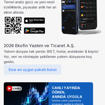
Temel analiz gücü ve yeni nesil
özelliklerle, piyasalar artık her an
elinin altında.
2026 Ekofin Yazılım ve Ticaret A.Ş.
Yatırım dünyası tek yerde: BIST, fonlar, endeksler & kripto!
Hız, veri ve stratejiyle şekillenen yatırım dünyasına hoş
geldin.
Size en uygun paketi bulun
CANLI YAYINDA
ÖĞREN,
ANINDA UYGULA
Online canlı yayınlarla
piyasayı sadece izleme,