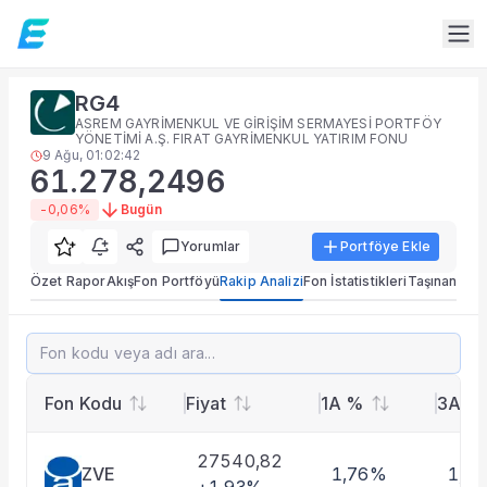
Fon Detay
RG4
Rakip Analizi
ASREM GAYRİMENKUL VE GİRİŞİM SERMAYESİ PORTFÖY
RG4 benzer kategorideki fonlarla getiri, risk ve portföy ka
YÖNETİMİ A.Ş. FIRAT GAYRİMENKUL YATIRIM FONU
9 Ağu, 01:02:42
Sık Sorulan Sorular
61.278,2496
RG4 fonu rakip analizi ekranında neler var?
-0,06%
Bugün
TEFAS RG4 fonu için rakip analizi sekmesinde performans, 
Fon verileri hangi kaynaktan gelir?
Yorumlar
Portföye Ekle
Fon fiyat, getiri ve portföy verileri TEFAS ve ilgili resmi k
Özet Rapor
Akış
Fon Portföyü
Rakip Analizi
Fon İstatistikleri
Taşınan Fon
RG4 fonunu diğer fonlarla karşılaştırabilir miyim?
Evet. Fon detay modülündeki rakip analizi ve performans ka
RG4
61.278,2496
-0,06%
Fon Detay
— İlgili Bölümler
Özet Rapor
Akış
Fon Kodu
Fiyat
1A %
3A %
Fon Portföyü
Rakip Analizi
27540,82
ZVE
1,76%
1,4
Fon İstatistikleri