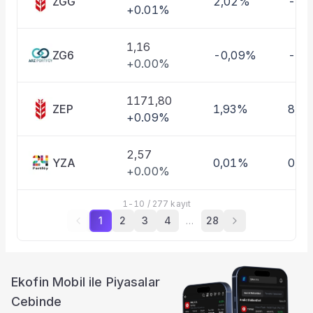
ZGG
2,02%
-0,
+0.01%
1,16
ZG6
-0,09%
-0,
+0.00%
1171,80
ZEP
1,93%
8,4
+0.09%
2,57
YZA
0,01%
0,0
+0.00%
1
-
10
/
277
kayıt
1
2
3
4
…
28
Ekofin Mobil ile Piyasalar
Cebinde