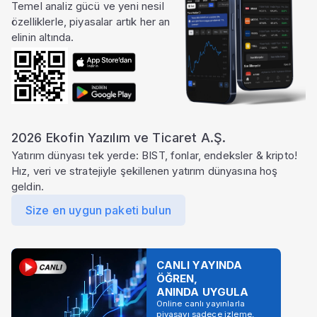
Temel analiz gücü ve yeni nesil
özelliklerle, piyasalar artık her an
elinin altında.
2026 Ekofin Yazılım ve Ticaret A.Ş.
Yatırım dünyası tek yerde: BIST, fonlar, endeksler & kripto!
Hız, veri ve stratejiyle şekillenen yatırım dünyasına hoş
geldin.
Size en uygun paketi bulun
CANLI YAYINDA
ÖĞREN,
ANINDA UYGULA
Online canlı yayınlarla
piyasayı sadece izleme,