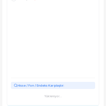
Taşınan Fonlar
Fiyat Endeks Değişimi
Hisse / Fon / Endeks Karşılaştır:
Yükleniyor…