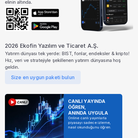
elinin altında.
2026 Ekofin Yazılım ve Ticaret A.Ş.
Yatırım dünyası tek yerde: BIST, fonlar, endeksler & kripto!
Hız, veri ve stratejiyle şekillenen yatırım dünyasına hoş
geldin.
Size en uygun paketi bulun
CANLI YAYINDA
ÖĞREN,
ANINDA UYGULA
Online canlı yayınlarla
piyasayı sadece izleme,
nasıl okunduğunu öğren.