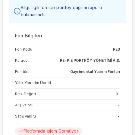
Bilgi: İlgili fon için portföy dağılım raporu
bulunamadı.
Fon Bilgileri
Fon Kodu
RE3
Kurucu
RE-PIE PORTFÖY YÖNETİMİ A.Ş.
Fon türü
Gayrimenkul Yatırım Fonları
Yıllık Yönetim Ücreti
-
Risk Değeri
0
Alış Valörü
-
Satış Valörü
-
Platformda İşlem Görmüyor