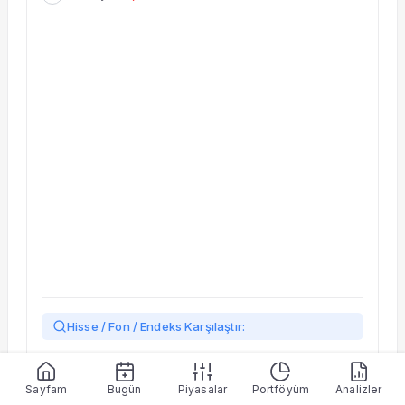
Taşınan Fonlar
Fiyat Endeks Değişimi
Hisse / Fon / Endeks Karşılaştır:
Yükleniyor…
Sayfam
Bugün
Piyasalar
Portföyüm
Analizler