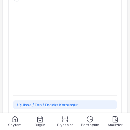
Taşınan Fonlar
Fiyat Endeks Değişimi
Hisse / Fon / Endeks Karşılaştır:
Yükleniyor…
Sayfam
Bugün
Piyasalar
Portföyüm
Analizler