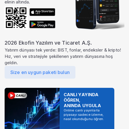
elinin altında.
2026 Ekofin Yazılım ve Ticaret A.Ş.
Yatırım dünyası tek yerde: BIST, fonlar, endeksler & kripto!
Hız, veri ve stratejiyle şekillenen yatırım dünyasına hoş
geldin.
Size en uygun paketi bulun
CANLI YAYINDA
ÖĞREN,
ANINDA UYGULA
Online canlı yayınlarla
piyasayı sadece izleme,
nasıl okunduğunu öğren.