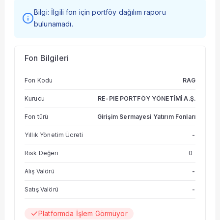
Bilgi: İlgili fon için portföy dağılım raporu
bulunamadı.
Fon Bilgileri
Fon Kodu
RAG
Kurucu
RE-PIE PORTFÖY YÖNETİMİ A.Ş.
Fon türü
Girişim Sermayesi Yatırım Fonları
Yıllık Yönetim Ücreti
-
Risk Değeri
0
Alış Valörü
-
Satış Valörü
-
Platformda İşlem Görmüyor