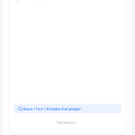
Taşınan Fonlar
Fiyat Endeks Değişimi
Hisse / Fon / Endeks Karşılaştır:
Yükleniyor…