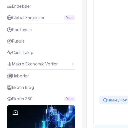
Taşınan Fonlar
Endeksler
Fiyat Endeks Değiş
Global Endeksler
Yeni
Portföyüm
Pusula
Canlı Takip
Makro Ekonomik Veriler
Haberler
Ekofin Blog
Ekofin 360
Yeni
Hisse / Fon 