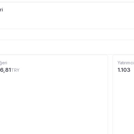
ri
ğeri
Yatırımcı
6,81
1.103
TRY