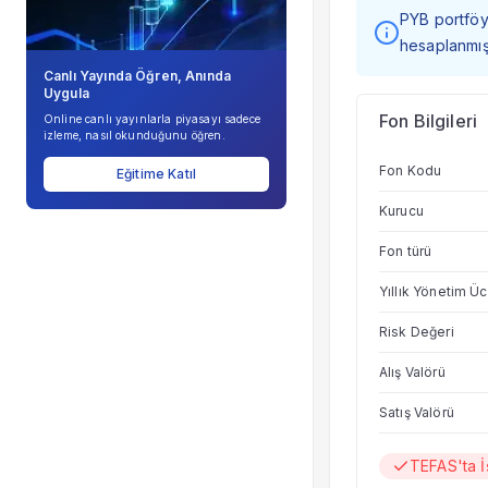
PYB portföy 
hesaplanmışt
Canlı Yayında Öğren, Anında
Uygula
Fon Bilgileri
Online canlı yayınlarla piyasayı sadece
izleme, nasıl okunduğunu öğren.
Fon Kodu
Eğitime Katıl
Kurucu
Fon türü
Yıllık Yönetim Üc
Risk Değeri
Alış Valörü
Satış Valörü
TEFAS'ta 