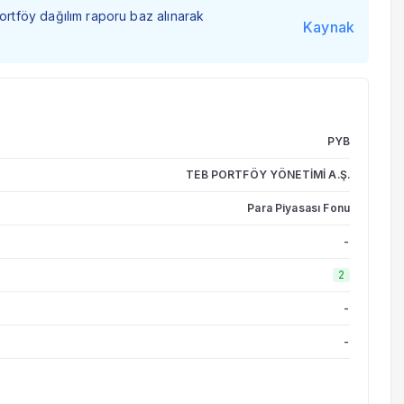
portföy dağılım raporu baz alınarak
Kaynak
PYB
TEB PORTFÖY YÖNETİMİ A.Ş.
Para Piyasası Fonu
-
2
-
-