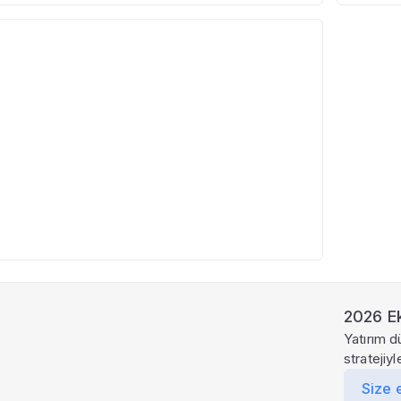
6
2026 Ek
Yatırım d
stratejiy
Size 