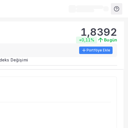
1,8392
+0,11%
Bugün
Portföye Ekle
ma metrikleri listelenir.
ndeks Değişimi
erinde birleştirilir.
yla benzer fonları inceleyebilirsiniz.